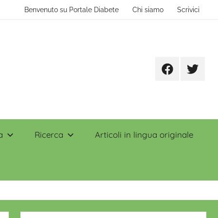
Benvenuto su Portale Diabete
Chi siamo
Scrivici
Facebook
Twitter
a
Ricerca
Articoli in lingua originale