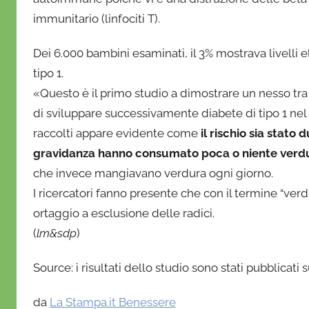
o
immunitario (linfociti T).
f
r
Dei 6.000 bambini esaminati, il 3% mostrava livelli el
i
tipo 1.
o
«Questo è il primo studio a dimostrare un nesso tra l
di sviluppare successivamente diabete di tipo 1 nel 
raccolti appare evidente come
il rischio sia stat
gravidanza hanno consumato poca o niente verd
che invece mangiavano verdura ogni giorno.
I ricercatori fanno presente che con il termine “verd
ortaggio a esclusione delle radici.
(
lm&sdp
)
Source: i risultati dello studio sono stati pubblicati s
da
La Stampa.it Benessere