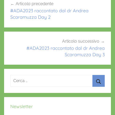
i
Articolo precedente
k
articoli
a
#ADA2023 raccontato dal dr Andrea
b
Scaramuzza Day 2
e
t
e
1
Articolo successivo
,
#ADA2023 raccontato dal dr Andrea
Scaramuzza Day 3
d
i
a
b
Ricerca
e
per:
t
Cerca
e
2
Newsletter
,
m