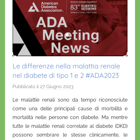
Le differenze nella malattia renale
nel diabete di tipo 1 e 2 #ADA2023
Pubblicato il
27 Giugno 2023
d
i
Le malattie renali sono da tempo riconosciute
D
come una delle principali cause di morbilità e
a
mortalità nelle persone con diabete.
Ma mentre
n
tutte le malattie renali correlate al diabete (DKD)
i
possono sembrare le stesse clinicamente, le
e