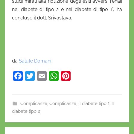
studi mirati alla riduzione degli esiti avversi renali
nel diabete di tipo 2 e nel diabete di tipo 1”, ha
concluso il dott. Srivastava.
da
Salute Domani
F
T
E
W
Pi
a
w
m
h
nt
c
itt
ai
at
er
e
er
l
s
e
Complicanze
,
Complicanze
,
Il diabete tipo 1
,
Il
diabete tipo 2
b
A
st
o
p
d
Navigazione
o
p