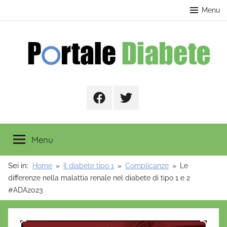
Salta
contenuto
Menu
al
contenuto
Portale
Facebook
Twitter
Diabete
Menu
Sei in:
Home
Il diabete tipo 1
Complicanze
Le
differenze nella malattia renale nel diabete di tipo 1 e 2
#ADA2023