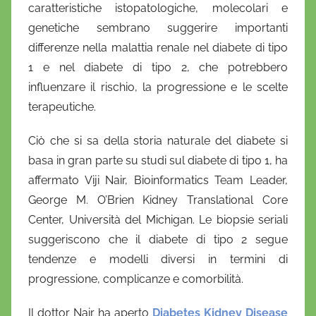
caratteristiche istopatologiche, molecolari e
l
a
genetiche sembrano suggerire importanti
D
differenze nella malattia renale nel diabete di tipo
'
1 e nel diabete di tipo 2, che potrebbero
O
influenzare il rischio, la progressione e le scelte
n
terapeutiche.
o
f
Ciò che si sa della storia naturale del diabete si
r
basa in gran parte su studi sul diabete di tipo 1, ha
i
affermato Viji Nair, Bioinformatics Team Leader,
o
George M. O’Brien Kidney Translational Core
Center, Università del Michigan. Le biopsie seriali
suggeriscono che il diabete di tipo 2 segue
tendenze e modelli diversi in termini di
progressione, complicanze e comorbilità.
Il dottor Nair ha aperto
Diabetes Kidney Disease