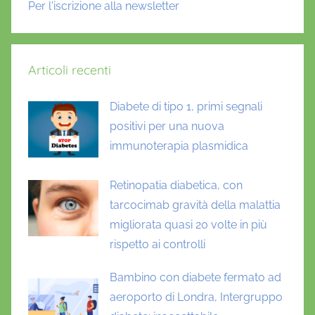
Per l'iscrizione alla newsletter
a
l
a
Articoli recenti
t
t
Diabete di tipo 1, primi segnali
i
e
positivi per una nuova
r
immunoterapia plasmidica
e
n
Retinopatia diabetica, con
a
tarcocimab gravità della malattia
l
migliorata quasi 20 volte in più
i
rispetto ai controlli
Bambino con diabete fermato ad
aeroporto di Londra, Intergruppo