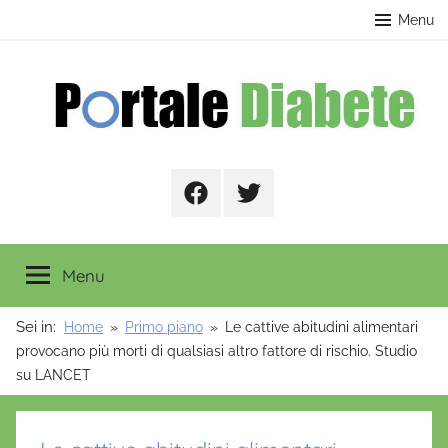
Salta
contenuto
Menu
al
contenuto
Portale
Facebook
Twitter
Diabete
Menu
Sei in:
Home
Primo piano
Le cattive abitudini alimentari
provocano più morti di qualsiasi altro fattore di rischio. Studio
su LANCET