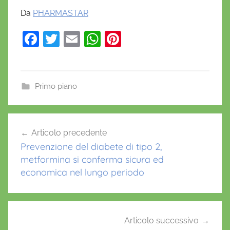
Da
PHARMASTAR
F
T
E
W
Pi
a
w
m
h
nt
c
itt
ai
at
er
e
er
l
s
e
Primo piano
b
A
st
o
p
Navigazione
Articolo precedente
o
p
articoli
Prevenzione del diabete di tipo 2,
k
metformina si conferma sicura ed
economica nel lungo periodo
Articolo successivo