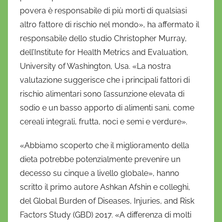
o
povera è responsabile di più morti di qualsiasi
f
altro fattore di rischio nel mondo», ha affermato il
r
responsabile dello studio Christopher Murray,
i
dell’Institute for Health Metrics and Evaluation,
o
University of Washington, Usa. «La nostra
valutazione suggerisce che i principali fattori di
rischio alimentari sono l’assunzione elevata di
sodio e un basso apporto di alimenti sani, come
cereali integrali, frutta, noci e semi e verdure».
«Abbiamo scoperto che il miglioramento della
dieta potrebbe potenzialmente prevenire un
decesso su cinque a livello globale», hanno
scritto il primo autore Ashkan Afshin e colleghi,
del Global Burden of Diseases, Injuries, and Risk
Factors Study (GBD) 2017. «A differenza di molti