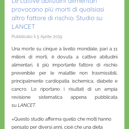
Le cattive abitudini alimentari
provocano più morti di qualsiasi
altro fattore di rischio. Studio su
LANCET
Pubblicato il
5 Aprile 2019
d
i
Una morte su cinque a livello mondiale, pari a 11
D
milioni di morti, è dovuta a cattive abitudini
a
alimentari, il più importante fattore di rischio
n
prevenibile per le malattie non trasmissibili,
i
principalmente cardiopatia ischemica, diabete e
e
cancro. Lo riportano i risultati di un ampia
l
a
revisione sistematica appena pubblicata
D
su
LANCET
.
'
«Questo studio afferma quello che molti hanno
O
n
pensato per diversi anni, cioè che una dieta