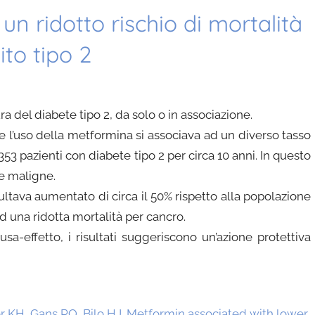
un ridotto rischio di mortalità
ito tipo 2
a del diabete tipo 2, da solo o in associazione.
se l’uso della metformina si associava ad un diverso tasso
53 pazienti con diabete tipo 2 per circa 10 anni. In questo
ie maligne.
isultava aumentato di circa il 50% rispetto alla popolazione
d una ridotta mortalità per cancro.
a-effetto, i risultati suggeriscono un’azione protettiva
 KH, Gans RO, Bilo HJ. Metformin associated with lower