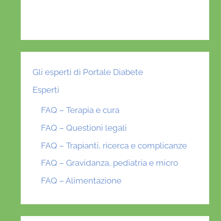
Gli esperti di Portale Diabete
Esperti
FAQ – Terapia e cura
FAQ – Questioni legali
FAQ – Trapianti, ricerca e complicanze
FAQ – Gravidanza, pediatria e micro
FAQ – Alimentazione