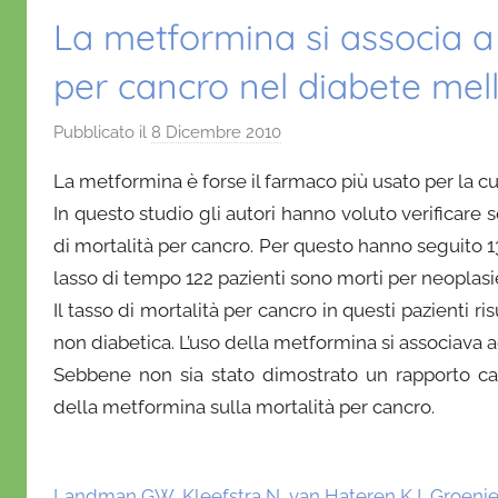
La metformina si associa a 
per cancro nel diabete mell
Pubblicato il
8 Dicembre 2010
d
i
La metformina è forse il farmaco più usato per la cur
D
In questo studio gli autori hanno voluto verificare 
a
di mortalità per cancro. Per questo hanno seguito 13
n
lasso di tempo 122 pazienti sono morti per neoplas
i
e
Il tasso di mortalità per cancro in questi pazienti r
l
non diabetica. L’uso della metformina si associava a
a
Sebbene non sia stato dimostrato un rapporto caus
D
della metformina sulla mortalità per cancro.
'
O
n
Landman GW, Kleefstra N, van Hateren KJ, Groenier