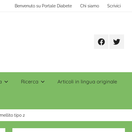
Benvenuto su Portale Diabete
Chi siamo
Scrivici
Facebook
Twitter
a
Ricerca
Articoli in lingua originale
mellito tipo 2