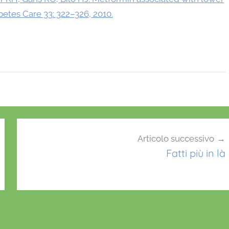
betes Care 33: 322–326, 2010.
Articolo successivo
Fatti più in là