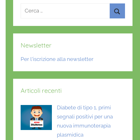
Ricerca
per:
Cerca
Newsletter
Per l'iscrizione alla newsletter
Articoli recenti
Diabete di tipo 1, primi
segnali positivi per una
nuova immunoterapia
plasmidica