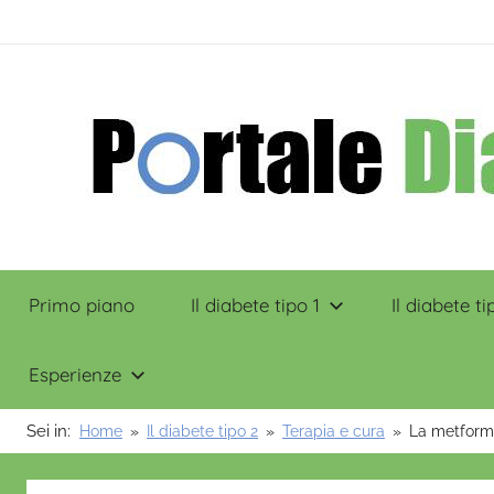
Salta
contenuto
al
contenuto
Portale
Primo piano
Il diabete tipo 1
Il diabete ti
Diabete
Esperienze
Sei in:
Home
Il diabete tipo 2
Terapia e cura
La metformin