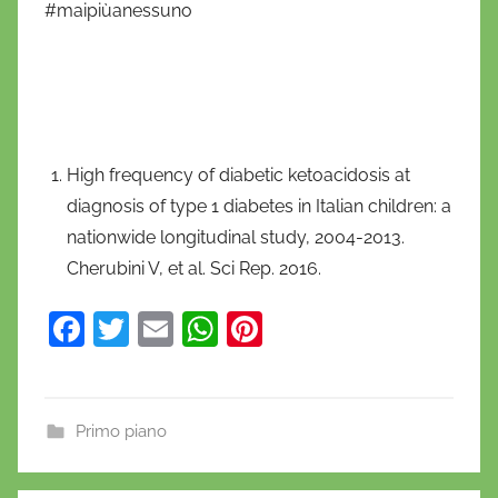
#maipiùanessuno
High frequency of diabetic ketoacidosis at
diagnosis of type 1 diabetes in Italian children: a
nationwide longitudinal study, 2004-2013.
Cherubini V, et al. Sci Rep. 2016.
F
T
E
W
Pi
a
w
m
h
nt
c
itt
ai
at
er
e
er
l
s
e
Primo piano
b
A
st
c