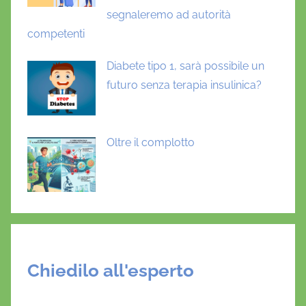
,
segnaleremo ad autorità
m
competenti
i
n
Diabete tipo 1, sarà possibile un
i
futuro senza terapia insulinica?
s
t
r
Oltre il complotto
o
G
r
i
l
l
o
Chiedilo all'esperto
,
m
o