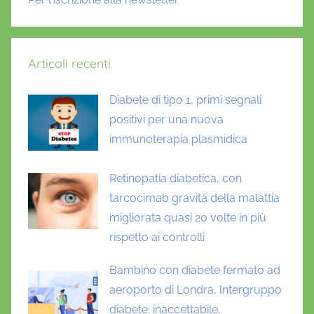
i
c
a
Articoli recenti
,
d
Diabete di tipo 1, primi segnali
i
a
positivi per una nuova
g
immunoterapia plasmidica
n
o
Retinopatia diabetica, con
s
tarcocimab gravità della malattia
i
migliorata quasi 20 volte in più
t
rispetto ai controlli
i
p
Bambino con diabete fermato ad
o
aeroporto di Londra, Intergruppo
1
diabete: inaccettabile,