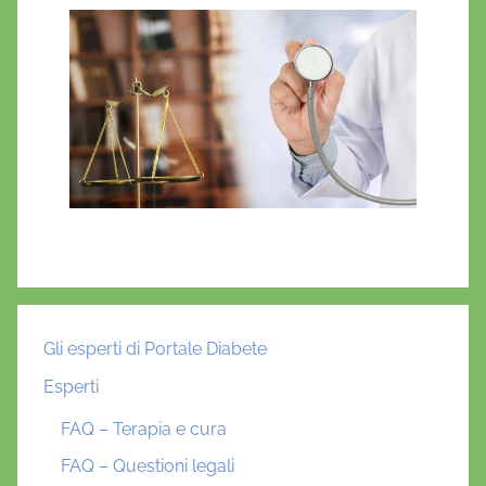
r
t
e
,
p
e
t
i
z
i
o
n
Gli esperti di Portale Diabete
e
Esperti
FAQ – Terapia e cura
FAQ – Questioni legali