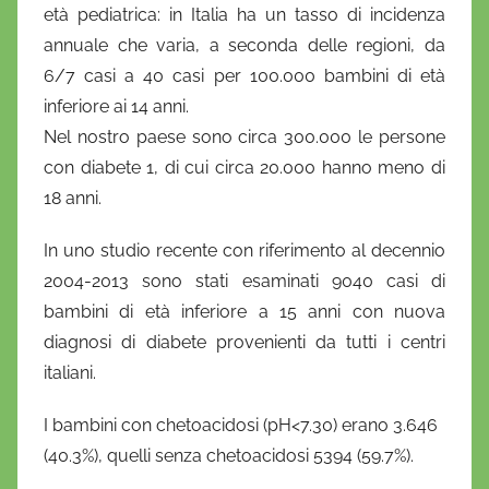
età pediatrica
: in Italia ha un tasso di incidenza
i
annuale che varia, a seconda delle regioni, da
e
6/7 casi a 40 casi per 100.000 bambini di età
l
a
inferiore ai 14 anni.
D
Nel nostro paese sono circa 300.000 le persone
'
con diabete 1, di cui circa 20.000 hanno meno di
O
18 anni.
n
o
In uno studio recente con riferimento al decennio
f
2004-2013 sono stati esaminati 9040 casi di
r
bambini di età inferiore a 15 anni con nuova
i
diagnosi di diabete provenienti da tutti i centri
o
italiani.
I bambini con chetoacidosi (pH<7.30) erano 3.646
(40.3%), quelli senza chetoacidosi 5394 (59.7%).