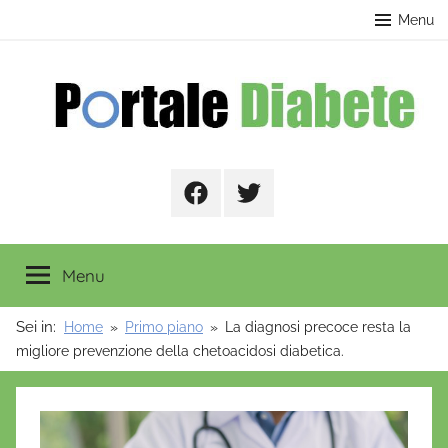
Salta
contenuto
Menu
al
contenuto
Portale
Facebook
Twitter
Diabete
Menu
Sei in:
Home
Primo piano
La diagnosi precoce resta la
migliore prevenzione della chetoacidosi diabetica.