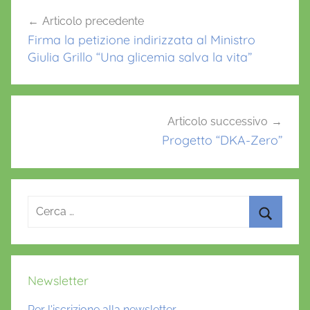
o
p
Navigazione
h
Articolo precedente
o
p
articoli
e
Firma la petizione indirizzata al Ministro
k
t
Giulia Grillo “Una glicemia salva la vita”
o
a
c
i
Articolo successivo
d
Progetto “DKA-Zero”
o
s
i
Ricerca
d
per:
i
Cerca
a
b
Newsletter
e
t
Per l'iscrizione alla newsletter