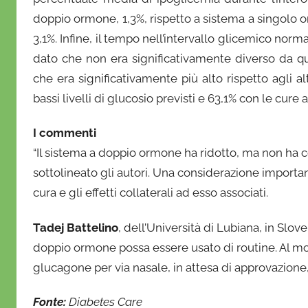
doppio ormone, 1,3%, rispetto a sistema a singolo o
3,1%. Infine, il tempo nell’intervallo glicemico norm
dato che non era significativamente diverso da q
che era significativamente più alto rispetto agli a
bassi livelli di glucosio previsti e 63,1% con le cure a
I commenti
“Il sistema a doppio ormone ha ridotto, ma non ha c
sottolineato gli autori. Una considerazione importa
cura e gli effetti collaterali ad esso associati.
Tadej Battelino
, dell’Università di Lubiana, in Slov
doppio ormone possa essere usato di routine. Al mo
glucagone per via nasale, in attesa di approvazione
Fonte:
Diabetes Care