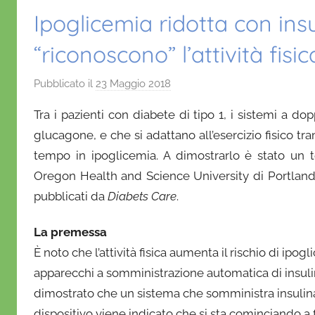
Ipoglicemia ridotta con ins
“riconoscono” l’attività fisic
Pubblicato il
23 Maggio 2018
d
i
Tra i pazienti con diabete di tipo 1, i sistemi a do
D
glucagone, e che si adattano all’esercizio fisico tra
a
tempo in ipoglicemia. A dimostrarlo è stato un 
n
Oregon Health and Science University di Portland, c
i
e
pubblicati da
Diabets Care
.
l
a
La premessa
D
È noto che l’attività fisica aumenta il rischio di ipog
'
apparecchi a somministrazione automatica di insul
O
dimostrato che un sistema che somministra insulina
n
dispositivo viene indicato che si sta cominciando a fa