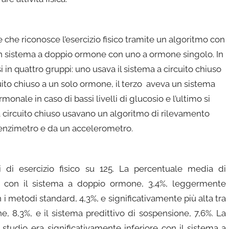
e che riconosce l’esercizio fisico tramite un algoritmo con
n sistema a doppio ormone con uno a ormone singolo. In
si in quattro gruppi: uno usava il sistema a circuito chiuso
uito chiuso a un solo ormone, il terzo aveva un sistema
nale in caso di bassi livelli di glucosio e l’ultimo si
a circuito chiuso usavano un algoritmo di rilevamento
uenzimetro e da un accelerometro.
i di esercizio fisico su 125. La percentuale media di
assa con il sistema a doppio ormone, 3,4%, leggermente
 i metodi standard, 4,3%, e significativamente più alta tra
e, 8,3%, e il sistema predittivo di sospensione, 7,6%. La
studio era significativamente inferiore con il sistema a