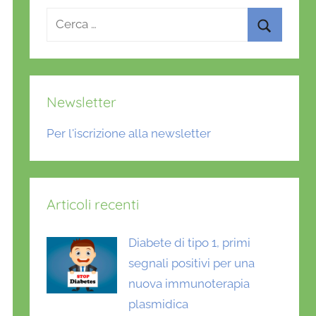
Ricerca
per:
Cerca
Newsletter
Per l'iscrizione alla newsletter
Articoli recenti
Diabete di tipo 1, primi
segnali positivi per una
nuova immunoterapia
plasmidica