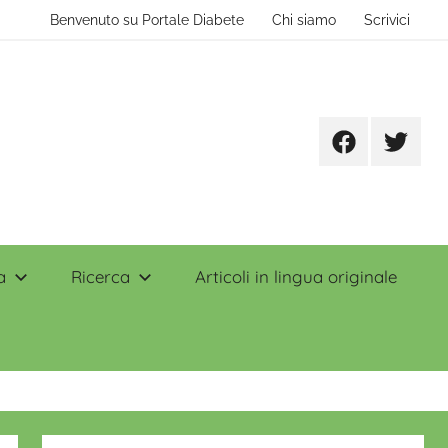
Benvenuto su Portale Diabete
Chi siamo
Scrivici
Facebook
Twitter
a
Ricerca
Articoli in lingua originale