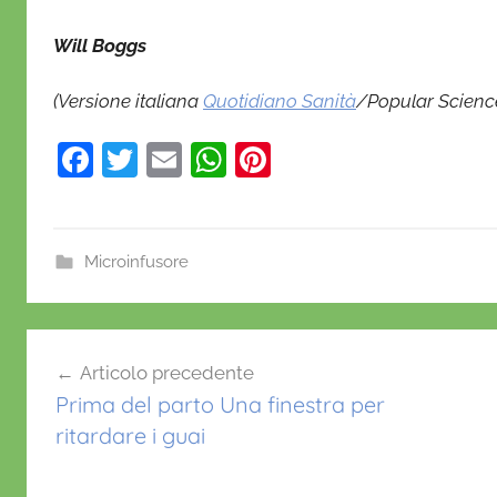
Will Boggs
(Versione italiana
Quotidiano Sanità
/Popular Scienc
F
T
E
W
Pi
a
w
m
h
nt
c
itt
ai
at
er
e
er
l
s
e
Microinfusore
b
A
st
o
p
Navigazione
o
p
Articolo precedente
articoli
k
Prima del parto Una finestra per
ritardare i guai