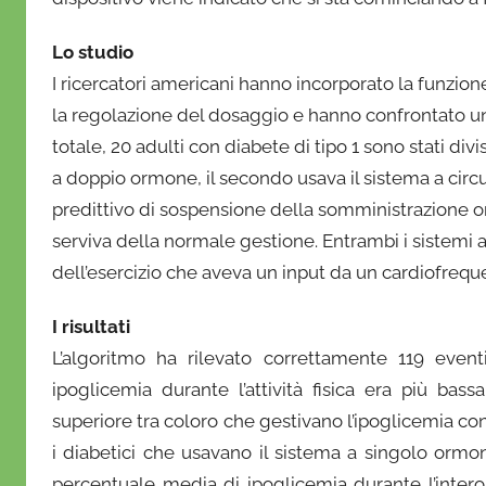
o
f
Lo studio
r
I ricercatori americani hanno incorporato la funzion
i
la regolazione del dosaggio e hanno confrontato u
o
totale, 20 adulti con diabete di tipo 1 sono stati divi
a doppio ormone, il secondo usava il sistema a circ
predittivo di sospensione della somministrazione ormo
serviva della normale gestione. Entrambi i sistemi 
dell’esercizio che aveva un input da un cardiofreq
I risultati
L’algoritmo ha rilevato correttamente 119 event
ipoglicemia durante l’attività fisica era più b
superiore tra coloro che gestivano l’ipoglicemia con
i diabetici che usavano il sistema a singolo ormon
percentuale media di ipoglicemia durante l’intero 