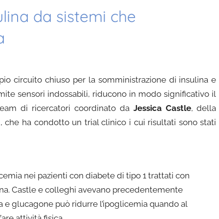
ulina da sistemi che
a
ppio circuito chiuso per la somministrazione di insulina e
mite sensori indossabili, riducono in modo significativo il
team di ricercatori coordinato da
Jessica Castle
, della
he ha condotto un trial clinico i cui risultati sono stati
licemia nei pazienti con diabete di tipo 1 trattati con
ina. Castle e colleghi avevano precedentemente
 e glucagone può ridurre l’ipoglicemia quando al
re attività fisica.