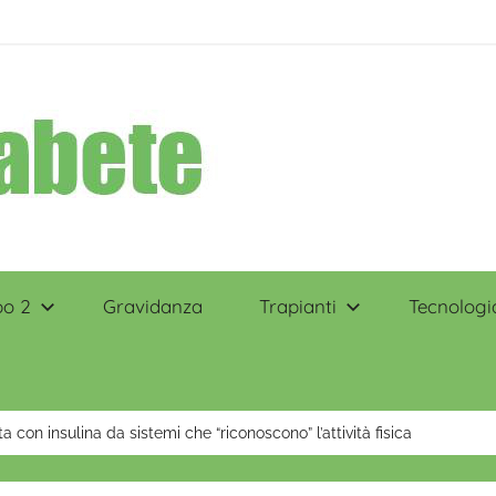
po 2
Gravidanza
Trapianti
Tecnologi
a con insulina da sistemi che “riconoscono” l’attività fisica