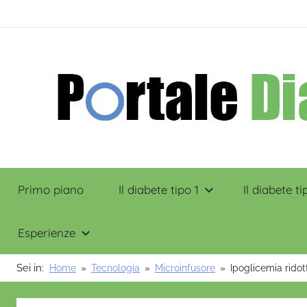
Salta
contenuto
al
contenuto
Portale
Primo piano
Il diabete tipo 1
Il diabete ti
Diabete
Esperienze
Sei in:
Home
Tecnologia
Microinfusore
Ipoglicemia ridott