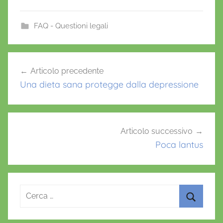
c
itt
ai
at
er
e
er
l
s
e
FAQ - Questioni legali
b
A
st
o
p
Navigazione
Articolo precedente
o
p
articoli
Una dieta sana protegge dalla depressione
k
Articolo successivo
Poca lantus
Ricerca
per:
Cerca