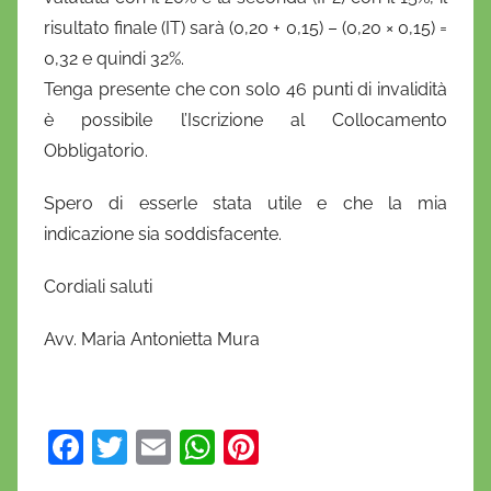
risultato finale (IT) sarà (0,20 + 0,15) – (0,20 × 0,15) =
0,32 e quindi 32%.
Tenga presente che con solo 46 punti di invalidità
è possibile l’Iscrizione al Collocamento
Obbligatorio.
Spero di esserle stata utile e che la mia
indicazione sia soddisfacente.
Cordiali saluti
Avv. Maria Antonietta Mura
F
T
E
W
Pi
a
w
m
h
nt