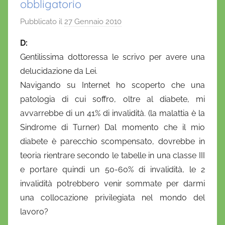
obbligatorio
Pubblicato il
27 Gennaio 2010
d
i
D:
D
Gentilissima dottoressa le scrivo per avere una
a
delucidazione da Lei.
n
Navigando su Internet ho scoperto che una
i
patologia di cui soffro, oltre al diabete, mi
e
avvarrebbe di un 41% di invalidità. (la malattia è la
l
a
Sindrome di Turner) Dal momento che il mio
D
diabete è parecchio scompensato, dovrebbe in
'
teoria rientrare secondo le tabelle in una classe III
O
e portare quindi un 50-60% di invalidità, le 2
n
invalidità potrebbero venir sommate per darmi
o
una collocazione privilegiata nel mondo del
f
lavoro?
r