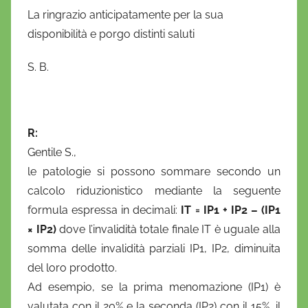
i
La ringrazio anticipatamente per la sua
o
disponibilità e porgo distinti saluti
S. B.
R:
Gentile S.,
le patologie si possono sommare secondo un
calcolo riduzionistico mediante la seguente
formula espressa in decimali:
IT = IP1 + IP2 – (IP1
×
IP2)
dove l’invalidità totale finale IT è uguale alla
somma delle invalidità parziali IP1, IP2, diminuita
del loro prodotto.
Ad esempio, se la prima menomazione (IP1) è
valutata con il 20% e la seconda (IP2) con il 15%, il