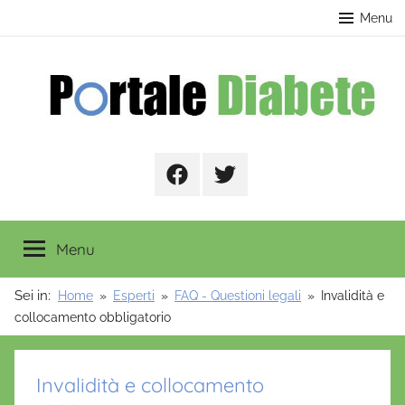
Salta
contenuto
Menu
al
contenuto
Portale
Facebook
Twitter
Diabete
Menu
Sei in:
Home
Esperti
FAQ - Questioni legali
Invalidità e
collocamento obbligatorio
Invalidità e collocamento