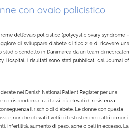
onne con ovaio policistico
rome dell’ovaio policistico (polycystic ovary syndrome –
giore di sviluppare diabete di tipo 2 e di ricevere una
 studio condotto in Danimarca da un team di ricercatori
y Hospital. I risultati sono stati pubblicati dal Journal of
iderate nel Danish National Patient Register per una
 corrispondenza tra i tassi più elevati di resistenza
 conseguenza il rischio di diabete. Le donne con questa
aie, nonché elevati livelli di testosterone e altri ormoni
i, infertilità, aumento di peso, acne o peli in eccesso. La