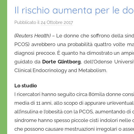
Il rischio aumenta per le d
Pubblicato il
24 Ottobre 2017
d
i
(Reuters Health)
– Le donne che soffrono della sind
D
PCOS) avrebbero una probabilità quattro volte mag
a
diagnosi precoce. È quanto ha dimostrato un ampio
n
guidato da
Dorte Glintborg
i
, dell’Odense Universit
e
Clinical Endocrinology and Metabolism.
l
a
Lo studio
D
I ricercatori hanno seguito circa 80mila donne cons
'
media di 11 anni, allo scopo di appurare un’eventuale
O
all’insulina e l’obesità con la PCOS, aumentando di
n
sindrome hanno spesso piccole cisti indolori nelle ov
o
che possono causare mestruazioni irregolari o assent
f