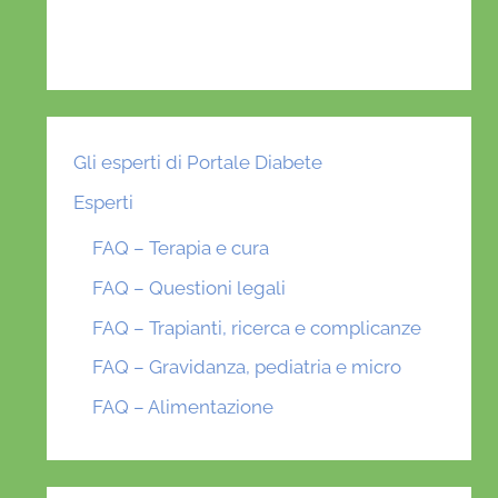
Gli esperti di Portale Diabete
Esperti
FAQ – Terapia e cura
FAQ – Questioni legali
FAQ – Trapianti, ricerca e complicanze
FAQ – Gravidanza, pediatria e micro
FAQ – Alimentazione