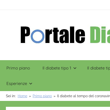
Salta
contenuto
al
contenuto
Portale
Primo piano
Il diabete tipo 1
Il diabete ti
Diabete
Esperienze
Sei in:
Home
Primo piano
Il diabete al tempo del coronavir