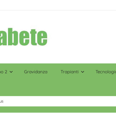
po 2
Gravidanza
Trapianti
Tecnologi
us