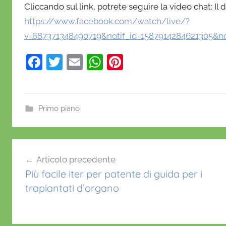
f
Cliccando sul link, potrete seguire la video chat: Il
r
https://www.facebook.com/watch/live/?
i
v=687371348490719&notif_id=1587914284621305&not
o
F
T
E
W
Pi
a
w
m
h
nt
c
itt
ai
at
er
e
er
l
s
e
Primo piano
b
A
st
c
o
p
Navigazione
o
o
p
Articolo precedente
r
articoli
k
Più facile iter per patente di guida per i
o
trapiantati d’organo
n
a
v