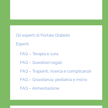
Gli esperti di Portale Diabete
Esperti
FAQ – Terapia e cura
FAQ – Questioni legali
FAQ – Trapianti, ricerca e complicanze
FAQ – Gravidanza, pediatria e micro
FAQ – Alimentazione