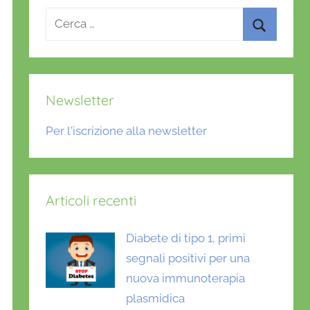
Ricerca
per:
Cerca
Newsletter
Per l'iscrizione alla newsletter
Articoli recenti
Diabete di tipo 1, primi
segnali positivi per una
nuova immunoterapia
plasmidica