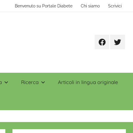
Benvenuto su Portale Diabete
Chi siamo
Scrivici
Facebook
Twitter
a
Ricerca
Articoli in lingua originale