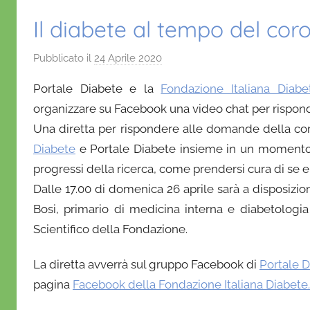
Il diabete al tempo del cor
Pubblicato il
24 Aprile 2020
d
i
Portale Diabete e la
Fondazione Italiana Diabe
D
organizzare su Facebook una video chat per rispon
a
Una diretta per rispondere alle domande della c
n
Diabete
e Portale Diabete insieme in un momento
i
e
progressi della ricerca, come prendersi cura di se e 
l
Dalle 17.00 di domenica 26 aprile sarà a disposizi
a
Bosi, primario di medicina interna e diabetologi
D
Scientifico della Fondazione.
'
O
La diretta avverrà sul gruppo Facebook di
Portale 
n
pagina
Facebook della Fondazione Italiana Diabete
o