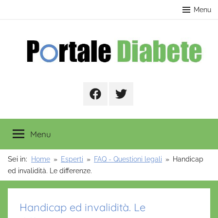
Salta
contenuto
Menu
al
contenuto
Portale
Facebook
Twitter
Diabete
Menu
Sei in:
Home
Esperti
FAQ - Questioni legali
Handicap
ed invalidità. Le differenze.
Handicap ed invalidità. Le