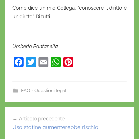
Come dice un mio Collega, “conoscere il diritto è
un diritto”. Di tutti.
Umberto Pantanella
F
T
E
W
Pi
a
w
m
h
nt
c
itt
ai
at
er
e
er
l
s
e
FAQ - Questioni legali
b
A
st
o
p
Navigazione
Articolo precedente
o
p
articoli
Uso statine aumenterebbe rischio
k