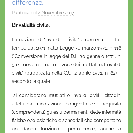
differenze.
Pubblicato il
2 Novembre 2017
d
i
L’invalidità civile.
D
a
La nozione di “invalidità civile” è contenuta, a far
n
tempo dal 1971, nella Legge 30 marzo 1971, n. 118
i
(“Conversione in legge del D.L. 30 gennaio 1971, n.
e
5 e nuove norme in favore dei mutilati ed invalidi
l
civili.”, (pubblicata nella G.U. 2 aprile 1971, n. 82) –
a
secondo la quale:
D
'
“si considerano mutilati e invalidi civili i cittadini
O
affetti da minorazione congenita e/o acquisita
n
(comprendenti) gli esiti permanenti delle infermità
o
fisiche e/o psichiche e sensoriali che comportano
f
un danno funzionale permanente, anche a
r