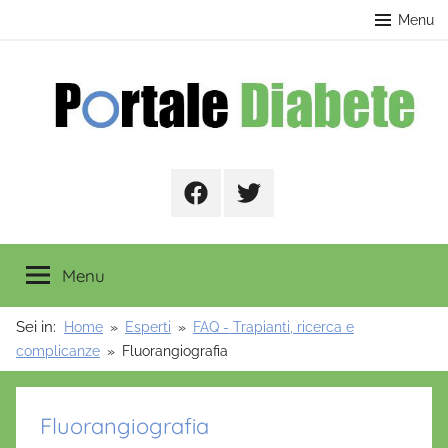
Salta
contenuto
Menu
al
contenuto
Portale
Facebook
Twitter
Diabete
Menu
Sei in:
Home
Esperti
FAQ - Trapianti, ricerca e
complicanze
Fluorangiografia
Fluorangiografia