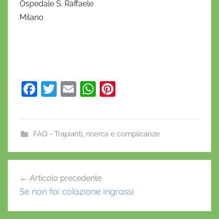
Ospedale S. Raffaele
Milano
F
T
E
W
Pi
a
w
m
h
nt
c
itt
ai
at
er
e
er
l
s
e
FAQ - Trapianti, ricerca e complicanze
b
A
st
o
p
Navigazione
Articolo precedente
o
p
articoli
Se non fai colazione ingrassi
k