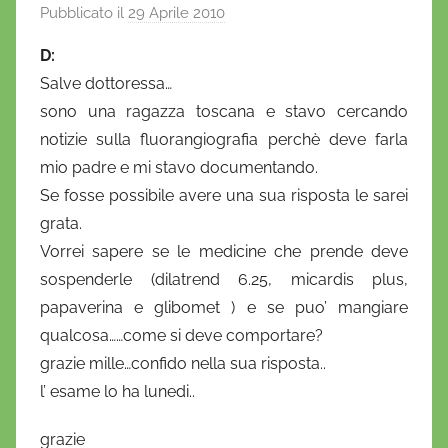
Pubblicato il
29 Aprile 2010
d
i
D:
D
Salve dottoressa…
a
sono una ragazza toscana e stavo cercando
n
notizie sulla fluorangiografia perchè deve farla
i
mio padre e mi stavo documentando.
e
Se fosse possibile avere una sua risposta le sarei
l
a
grata.
D
Vorrei sapere se le medicine che prende deve
'
sospenderle (dilatrend 6.25, micardis plus,
O
papaverina e glibomet ) e se puo’ mangiare
n
qualcosa……come si deve comportare?
o
grazie mille…confido nella sua risposta..
f
l’ esame lo ha lunedi..
r
i
grazie