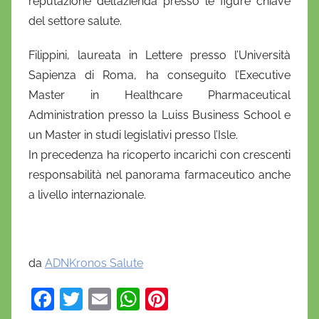
reputazione dell’azienda presso le figure chiave
del settore salute.
Filippini, laureata in Lettere presso l’Università
Sapienza di Roma, ha conseguito l’Executive
Master in Healthcare Pharmaceutical
Administration presso la Luiss Business School e
un Master in studi legislativi presso l’Isle.
In precedenza ha ricoperto incarichi con crescenti
responsabilità nel panorama farmaceutico anche
a livello internazionale.
da
ADNKronos Salute
F
T
E
W
Pi