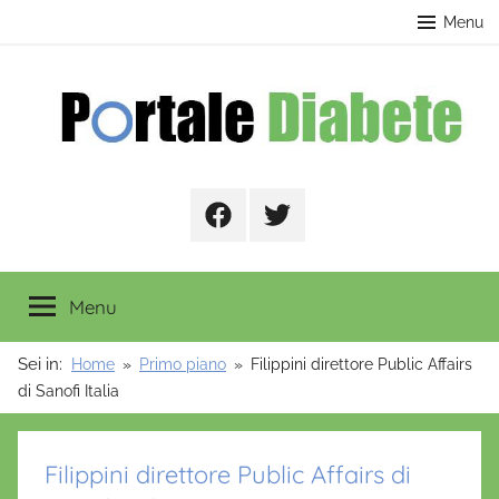
Salta
contenuto
Menu
al
contenuto
Portale
Facebook
Twitter
Diabete
Menu
Sei in:
Home
Primo piano
Filippini direttore Public Affairs
di Sanofi Italia
Filippini direttore Public Affairs di