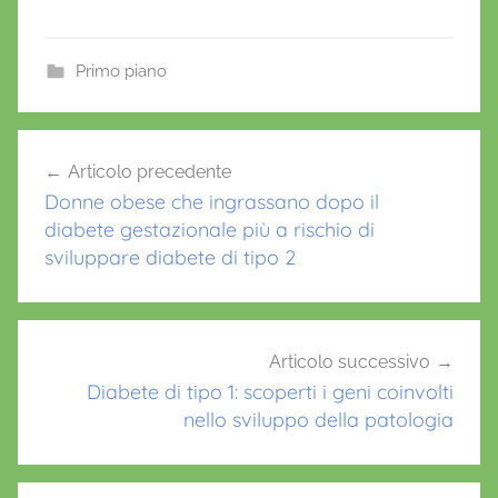
a
w
m
h
nt
c
itt
ai
at
er
e
er
l
s
e
Primo piano
b
A
st
o
p
Navigazione
Articolo precedente
o
p
articoli
Donne obese che ingrassano dopo il
k
diabete gestazionale più a rischio di
sviluppare diabete di tipo 2
Articolo successivo
Diabete di tipo 1: scoperti i geni coinvolti
nello sviluppo della patologia