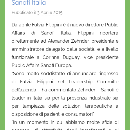
Sanofi Italia
Pubblicato il
3 Aprile 2015
d
i
Da aprile Fulvia Filippini è il nuovo direttore Public
D
Affairs di Sanofi Italia. Filippini riporterà
a
direttamente ad Alexander Zehnder, presidente e
n
amministratore delegato della società, e a livello
i
funzionale a Corinne Duguay, vice presidente
e
Public Affairs Sanofi Europa.
l
a
“Sono molto soddisfatto di annunciare l’ingresso
D
di Fulvia Filippini nel Leadership Committe
'
dell’azienda – ha commentato Zehnder – Sanofi è
O
leader in Italia sia per la presenza industriale sia
n
per l’ampiezza delle soluzioni terapeutiche a
o
disposizione di pazienti e consumatori”.
f
“In un momento in cui abbiamo molte sfide di
r