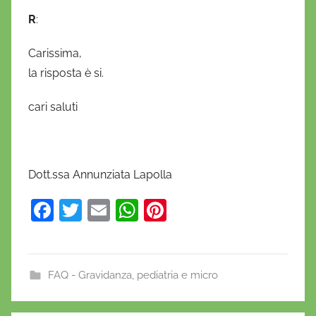
o
R
:
Carissima,
la risposta è si.
cari saluti
Dott.ssa Annunziata Lapolla
F
T
E
W
Pi
a
w
m
h
nt
c
itt
ai
at
er
e
er
l
s
e
FAQ - Gravidanza, pediatria e micro
b
A
st