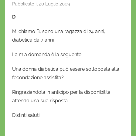
Pubblicato il
20 Luglio 2009
d
i
D
:
D
a
Mi chiamo B, sono una ragazza di 24 anni,
n
diabetica da 7 anni.
i
e
La mia domanda è la seguente:
l
a
Una donna diabetica può essere sottoposta alla
D
fecondazione assistita?
'
O
Ringraziandola in anticipo per la disponibilità
n
attendo una sua risposta.
o
f
Distinti saluti.
r
i