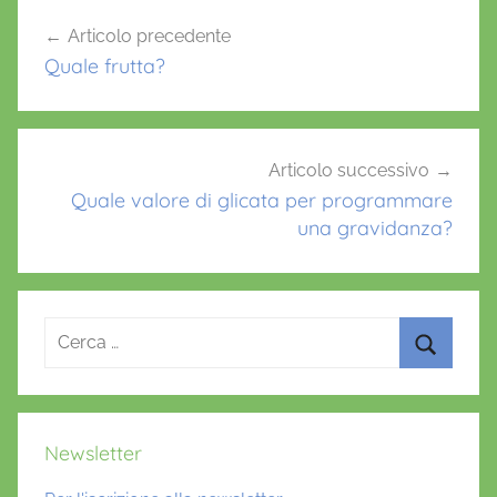
o
p
Navigazione
Articolo precedente
o
p
articoli
Quale frutta?
k
Articolo successivo
Quale valore di glicata per programmare
una gravidanza?
Ricerca
per:
Cerca
Newsletter