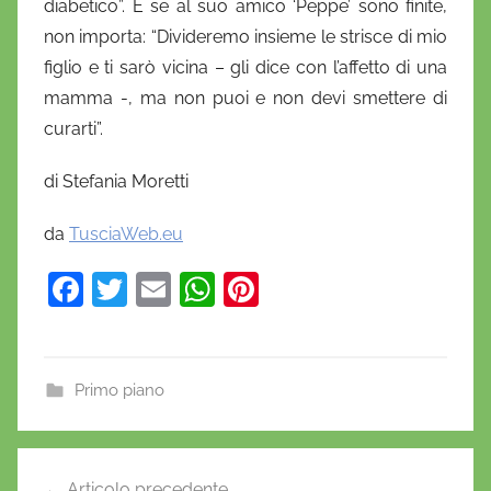
diabetico”. E se al suo amico ‘Peppe’ sono finite,
non importa: “Divideremo insieme le strisce di mio
figlio e ti sarò vicina – gli dice con l’affetto di una
mamma -, ma non puoi e non devi smettere di
curarti”.
di Stefania Moretti
da
TusciaWeb.eu
F
T
E
W
Pi
a
w
m
h
nt
c
itt
ai
at
er
e
er
l
s
e
Primo piano
b
A
st
o
p
Navigazione
Articolo precedente