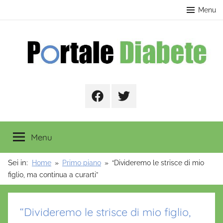
Salta
contenuto
Menu
al
contenuto
Portale
Facebook
Twitter
Diabete
Menu
Sei in:
Home
Primo piano
“Divideremo le strisce di mio
figlio, ma continua a curarti”
“Divideremo le strisce di mio figlio,