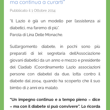
ma continua a curarti”
Pubblicato il
1 Ottobre 2014
d
i
“Il Lazio è già un modello per l’assistenza ai
D
diabetici, ma faremo di più”.
a
Parola di Lina Delle Monache.
n
i
Sull’argomento diabete, in pochi sono più
e
preparati di lei: segretaria dell’Associazione
l
giovani diabetici da un anno e mezzo e presidente
a
del Cladiab (Coordinamento Lazio associazioni
D
persone con diabete) da due, lotta contro il
'
diabete dal 2004, quando ha scoperto che il suo
O
n
bimbo di 2 anni era malato.
o
“Un impegno continuo e a tempo pieno – dice
f
– ma con il diabete si può convivere”. Lo ricorda
r