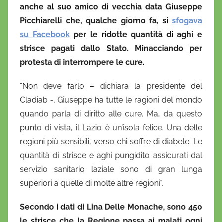
i
anche al suo amico di vecchia data Giuseppe
o
Picchiarelli che, qualche giorno fa, si
sfogava
su Facebook
per le ridotte
quantità di aghi e
strisce pagati dallo Stato. M
inacciando per
protesta di interrompere le cure.
“Non deve farlo – dichiara la presidente del
Cladiab -. Giuseppe ha tutte le ragioni del mondo
quando parla di diritto alle cure. Ma, da questo
punto di vista, il Lazio è un’isola felice. Una delle
regioni più sensibili, verso chi soffre di diabete. Le
quantità di strisce e aghi pungidito assicurati dal
servizio sanitario laziale sono di gran lunga
superiori a quelle di molte altre regioni”.
Secondo i dati di Lina Delle Monache, sono 450
le strisce che la Regione passa ai malati ogni