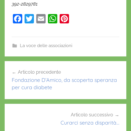
392-2829781
F
T
E
W
Pi
a
w
m
h
nt
c
itt
ai
at
er
e
er
l
s
e
La voce delle associazioni
b
A
st
o
p
Navigazione
Articolo precedente
o
p
articoli
Fondazione D’Amico, da scoperta speranza
k
per cura diabete
Articolo successivo
Curarci senza disparità…