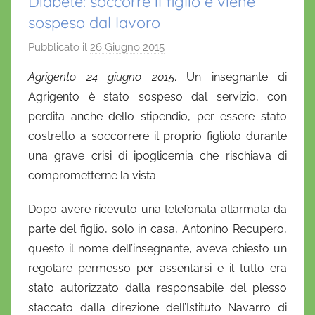
Diabete: soccorre il figlio e viene
sospeso dal lavoro
Pubblicato il
26 Giugno 2015
d
i
Agrigento 24 giugno 2015
. Un insegnante di
D
Agrigento è stato sospeso dal servizio, con
a
perdita anche dello stipendio, per essere stato
n
costretto a soccorrere il proprio figliolo durante
i
una grave crisi di ipoglicemia che rischiava di
e
comprometterne la vista.
l
a
Dopo avere ricevuto una telefonata allarmata da
D
parte del figlio, solo in casa, Antonino Recupero,
'
questo il nome dell’insegnante, aveva chiesto un
O
n
regolare permesso per assentarsi e il tutto era
o
stato autorizzato dalla responsabile del plesso
f
staccato dalla direzione dell’Istituto Navarro di