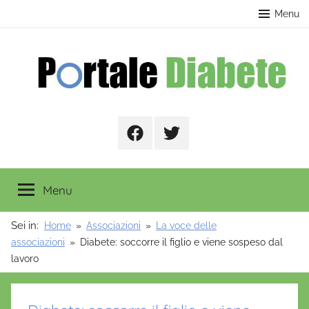
Salta
contenuto
Menu
al
contenuto
Portale
Facebook
Twitter
Diabete
Menu
Sei in:
Home
Associazioni
La voce delle
associazioni
Diabete: soccorre il figlio e viene sospeso dal
lavoro