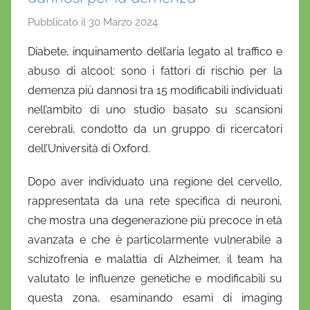
Pubblicato il
30 Marzo 2024
d
i
Diabete, inquinamento dell’aria legato al traffico e
D
abuso di alcool: sono i fattori di rischio per la
a
demenza più dannosi tra 15 modificabili individuati
n
nell’ambito di uno studio basato su scansioni
i
cerebrali, condotto da un gruppo di ricercatori
e
dell’Università di Oxford
.
l
a
Dopo aver individuato una regione del cervello,
D
rappresentata da una rete specifica di neuroni,
'
che mostra una degenerazione più precoce in età
O
n
avanzata e che è particolarmente vulnerabile a
o
schizofrenia e malattia di Alzheimer, il team ha
f
valutato le influenze genetiche e modificabili su
r
questa zona, esaminando esami di imaging
i