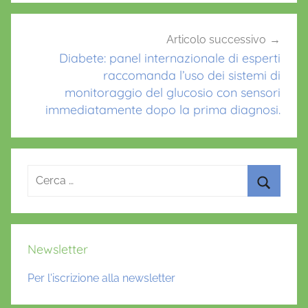
d
e
m
Articolo successivo
Diabete: panel internazionale di esperti
e
raccomanda l’uso dei sistemi di
n
monitoraggio del glucosio con sensori
z
immediatamente dopo la prima diagnosi.
a
,
d
i
Ricerca
a
per:
b
Cerca
e
t
Newsletter
e
,
Per l'iscrizione alla newsletter
f
u