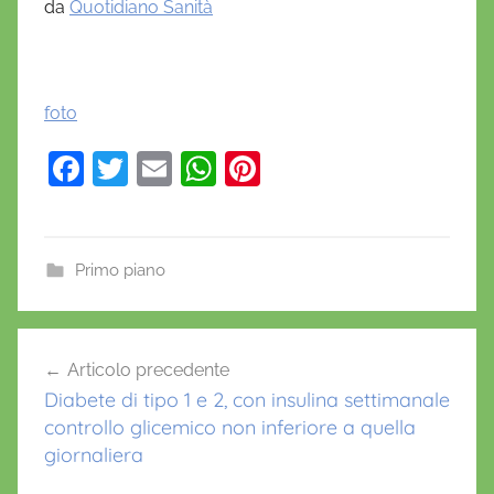
da
Quotidiano Sanità
foto
F
T
E
W
Pi
a
w
m
h
nt
c
itt
ai
at
er
e
er
l
s
e
Primo piano
b
A
st
a
o
p
Navigazione
l
Articolo precedente
o
p
articoli
c
Diabete di tipo 1 e 2, con insulina settimanale
k
o
controllo glicemico non inferiore a quella
l
giornaliera
,