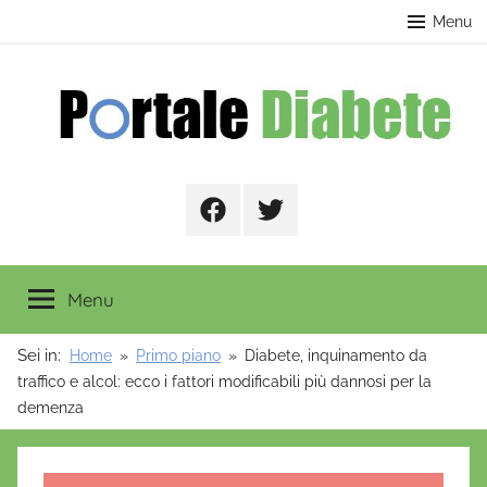
Salta
contenuto
Menu
al
contenuto
Portale
Facebook
Twitter
Diabete
Menu
Sei in:
Home
Primo piano
Diabete, inquinamento da
traffico e alcol: ecco i fattori modificabili più dannosi per la
demenza