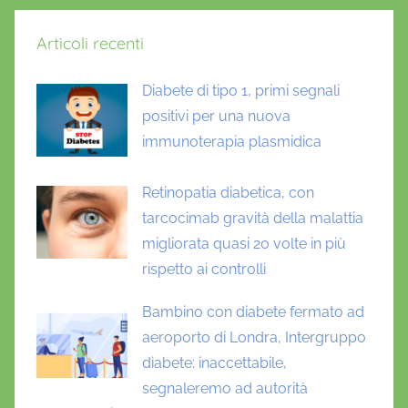
m
Articoli recenti
o
,
Diabete di tipo 1, primi segnali
i
positivi per una nuova
n
immunoterapia plasmidica
q
u
i
Retinopatia diabetica, con
n
tarcocimab gravità della malattia
a
migliorata quasi 20 volte in più
m
rispetto ai controlli
e
n
Bambino con diabete fermato ad
t
aeroporto di Londra, Intergruppo
o
diabete: inaccettabile,
segnaleremo ad autorità