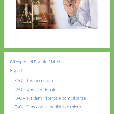
t
e
,
d
i
a
b
e
t
e
Gli esperti di Portale Diabete
g
Esperti
e
s
FAQ – Terapia e cura
t
FAQ – Questioni legali
a
FAQ – Trapianti, ricerca e complicanze
z
i
FAQ – Gravidanza, pediatria e micro
o