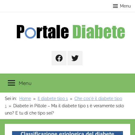
Salta
contenuto
Menu
al
contenuto
Portale
Facebook
Twitter
Diabete
Menu
Sei in:
Home
Il diabete tipo 1
Che cos'è il diabete tipo
1
Diabete in Pillole – Ma il diabete tipo 1 è veramente solo
uno? E tu di che tipo sei?