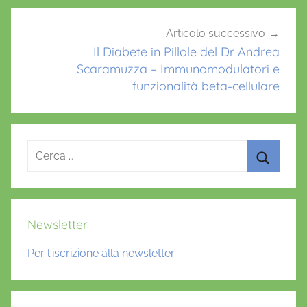
S
c
Articolo successivo
a
Il Diabete in Pillole del Dr Andrea
Scaramuzza – Immunomodulatori e
r
funzionalità beta-cellulare
a
m
u
z
Ricerca
z
per:
a
Cerca
,
d
Newsletter
i
a
Per l'iscrizione alla newsletter
b
e
t