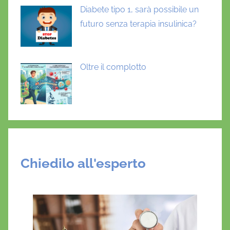
t
Diabete tipo 1, sarà possibile un
e
futuro senza terapia insulinica?
a
u
t
Oltre il complotto
o
i
m
m
u
n
e
Chiedilo all'esperto
l
a
t
e
n