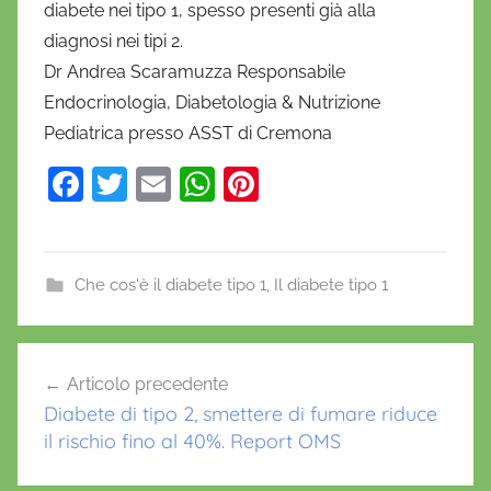
diabete nei tipo 1, spesso presenti già alla
diagnosi nei tipi 2.
Dr Andrea Scaramuzza Responsabile
Endocrinologia, Diabetologia & Nutrizione
Pediatrica presso
ASST di Cremona
F
T
E
W
Pi
a
w
m
h
nt
c
itt
ai
at
er
e
er
l
s
e
Che cos'è il diabete tipo 1
,
Il diabete tipo 1
b
A
st
A
o
p
Navigazione
n
Articolo precedente
o
p
articoli
d
Diabete di tipo 2, smettere di fumare riduce
k
r
il rischio fino al 40%. Report OMS
e
a