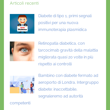
Articoli recenti
e
1
Diabete di tipo 1, primi segnali
,
positivi per una nuova
d
i
immunoterapia plasmidica
a
b
Retinopatia diabetica, con
e
tarcocimab gravità della malattia
t
migliorata quasi 20 volte in più
e
rispetto ai controlli
2
,
Bambino con diabete fermato ad
D
aeroporto di Londra, Intergruppo
i
diabete: inaccettabile,
a
segnaleremo ad autorità
b
competenti
e