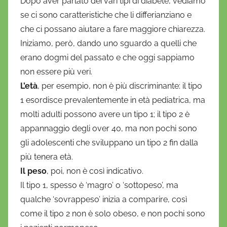
Dopo aver parlato dei vari tipi di diabete, vediamo
se ci sono caratteristiche che li differianziano e
che ci possano aiutare a fare maggiore chiarezza.
Iniziamo, però, dando uno sguardo a quelli che
erano dogmi del passato e che oggi sappiamo
non essere più veri.
L’età
, per esempio, non è più discriminante: il tipo
1 esordisce prevalentemente in età pediatrica, ma
molti adulti possono avere un tipo 1; il tipo 2 è
appannaggio degli over 40, ma non pochi sono
gli adolescenti che sviluppano un tipo 2 fin dalla
più tenera età.
Il peso
, poi, non è così indicativo.
Il tipo 1, spesso è ‘magro’ o ‘sottopeso’, ma
qualche ‘sovrappeso’ inizia a comparire, così
come il tipo 2 non è solo obeso, e non pochi sono