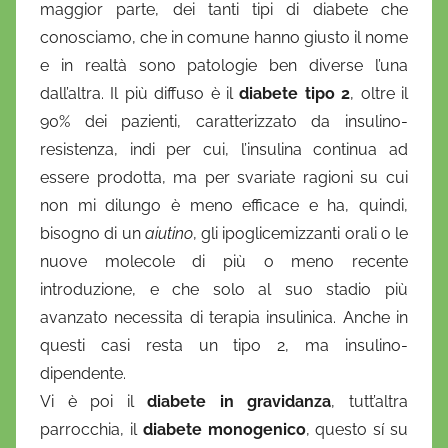
maggior parte, dei tanti tipi di diabete che
a
conosciamo, che in comune hanno giusto il nome
n
e in realtà sono patologie ben diverse l’una
i
dall’altra. Il più diffuso è il
diabete tipo 2
, oltre il
e
90% dei pazienti, caratterizzato da insulino-
l
a
resistenza, indi per cui, l’insulina continua ad
D
essere prodotta, ma per svariate ragioni su cui
'
non mi dilungo è meno efficace e ha, quindi,
O
bisogno di un
aiutino
, gli ipoglicemizzanti orali o le
n
nuove molecole di più o meno recente
o
introduzione, e che solo al suo stadio più
f
avanzato necessita di terapia insulinica. Anche in
r
questi casi resta un tipo 2, ma insulino-
i
dipendente.
o
Vi è poi il
diabete in gravidanza
, tutt’altra
parrocchia, il
diabete monogenico
, questo sí su