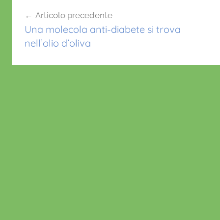
Navigazione
o
p
Articolo precedente
articoli
k
Una molecola anti-diabete si trova
nell’olio d’oliva