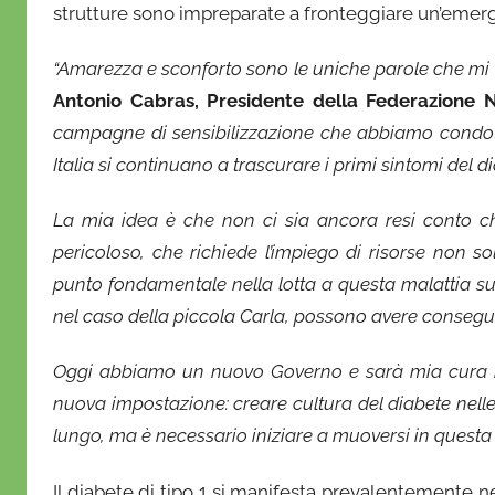
strutture sono impreparate a fronteggiare un’emerge
r
i
“Amarezza e sconforto sono le uniche parole che m
o
Antonio Cabras, Presidente della Federazione 
campagne di sensibilizzazione che abbiamo condott
Italia si continuano a trascurare i primi sintomi del di
La mia idea è che non ci sia ancora resi conto ch
pericoloso, che richiede l’impiego di risorse non s
punto fondamentale nella lotta a questa malattia
nel caso della piccola Carla, possono avere consegue
Oggi abbiamo un nuovo Governo e sarà mia cura inte
nuova impostazione: creare cultura del diabete nelle s
lungo, ma è necessario iniziare a muoversi in questa 
Il diabete di tipo 1 si manifesta prevalentemente ne