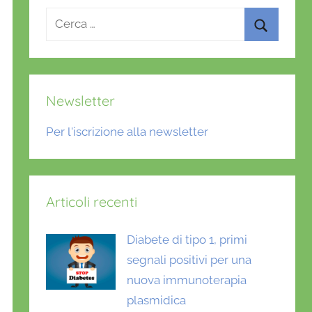
Ricerca
per:
Cerca
Newsletter
Per l'iscrizione alla newsletter
Articoli recenti
Diabete di tipo 1, primi
segnali positivi per una
nuova immunoterapia
plasmidica