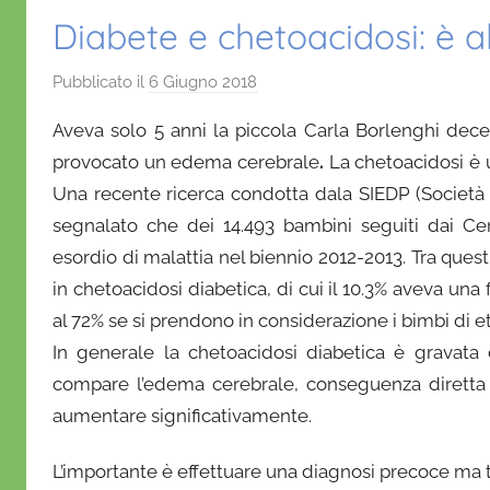
Diabete e chetoacidosi: è a
Pubblicato il
6 Giugno 2018
d
i
Aveva solo 5 anni la piccola Carla Borlenghi dec
D
provocato un edema cerebrale
.
La chetoacidosi è 
a
Una recente ricerca condotta dala SIEDP (Società I
n
segnalato che dei 14.493 bambini
i
seguiti dai Ce
e
esordio di malattia
nel biennio 2012-2013. Tra quest
l
in chetoacidosi diabetica, di cui il 10.3%
aveva una f
a
al 72%
se si prendono in considerazione i bimbi di e
D
In generale la chetoacidosi diabetica è gravata
'
compare l’edema cerebrale, conseguenza diretta 
O
aumentare significativamente.
n
o
L’importante è effettuare una diagnosi precoce ma t
f