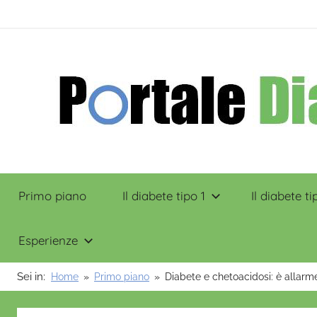
Salta
contenuto
al
contenuto
Portale
Primo piano
Il diabete tipo 1
Il diabete ti
Diabete
Esperienze
Sei in:
Home
Primo piano
Diabete e chetoacidosi: è allarm