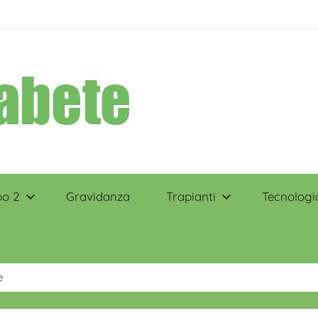
po 2
Gravidanza
Trapianti
Tecnologi
e