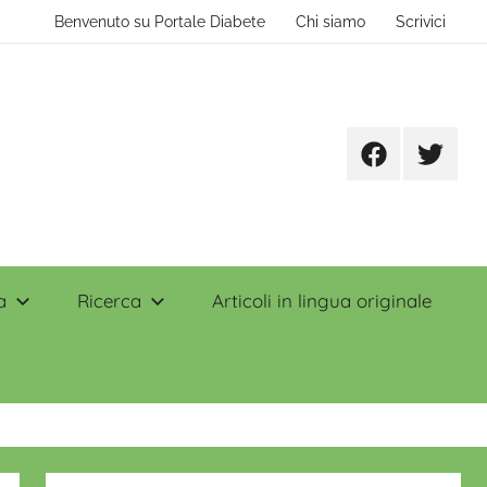
Benvenuto su Portale Diabete
Chi siamo
Scrivici
Facebook
Twitter
a
Ricerca
Articoli in lingua originale