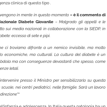
nza clinica di questo tipo .
i vengono in mente in questo momento
– è il commento di
Nazionale Diabete Giovanile
– Malgrado gli appelli e le
o sui media nazionali in collaborazione con la SIEDP, in
abete: eccesso di sete e pipì.
e ci troviamo difronte a un nemico invisibile, ma molto
olo economiche, ma culturali. La cultura del diabete è un
 subdola ma con conseguenze devastanti che spesso, come
nze letali.
rvenire presso il Ministro per sensibilizzarlo su questa
cuole, nei centri pediatrici, nelle famiglie. Sarà un lavoro
direzione”“
ll’infanzia e adolescenza. In Italia questa patologia ha un