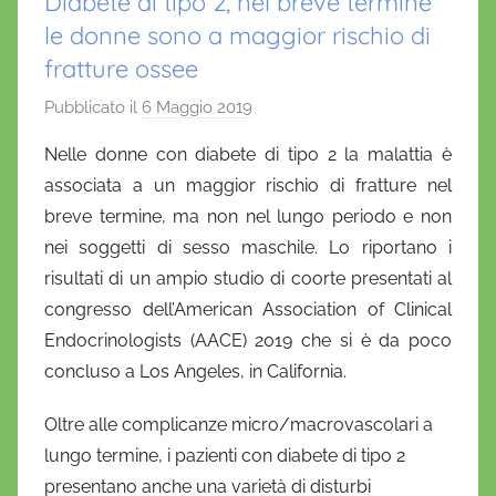
Diabete di tipo 2, nel breve termine
le donne sono a maggior rischio di
fratture ossee
Pubblicato il
6 Maggio 2019
d
i
Nelle donne con diabete di tipo 2 la malattia è
D
associata a un maggior rischio di fratture nel
a
breve termine, ma non nel lungo periodo e non
n
nei soggetti di sesso maschile. Lo riportano i
i
risultati di un ampio studio di coorte presentati al
e
congresso dell’American Association of Clinical
l
a
Endocrinologists (AACE) 2019 che si è da poco
D
concluso a Los Angeles, in California.
'
Oltre alle complicanze micro/macrovascolari a
O
n
lungo termine, i pazienti con diabete di tipo 2
o
presentano anche una varietà di disturbi