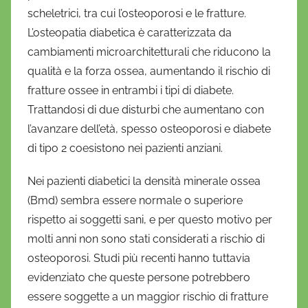
f
scheletrici, tra cui l’osteoporosi e le fratture.
r
L’osteopatia diabetica è caratterizzata da
i
cambiamenti microarchitetturali che riducono la
o
qualità e la forza ossea, aumentando il rischio di
fratture ossee in entrambi i tipi di diabete.
Trattandosi di due disturbi che aumentano con
l’avanzare dell’età, spesso osteoporosi e diabete
di tipo 2 coesistono nei pazienti anziani.
Nei pazienti diabetici la densità minerale ossea
(Bmd) sembra essere normale o superiore
rispetto ai soggetti sani, e per questo motivo per
molti anni non sono stati considerati a rischio di
osteoporosi. Studi più recenti hanno tuttavia
evidenziato che queste persone potrebbero
essere soggette a un maggior rischio di fratture