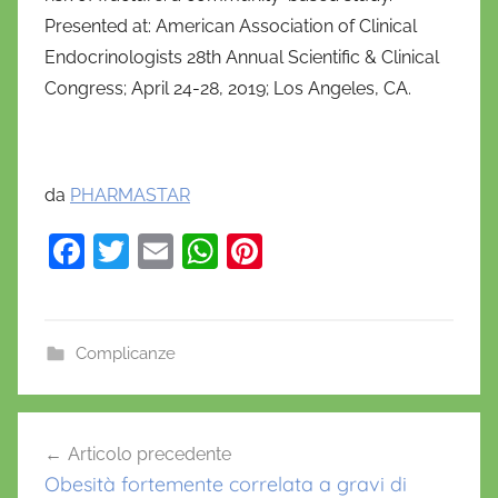
Presented at: American Association of Clinical
Endocrinologists 28th Annual Scientific & Clinical
Congress; April 24-28, 2019; Los Angeles, CA.
da
PHARMASTAR
F
T
E
W
Pi
a
w
m
h
nt
c
itt
ai
at
er
e
er
l
s
e
Complicanze
b
A
st
o
p
Navigazione
Articolo precedente
o
p
articoli
Obesità fortemente correlata a gravi di