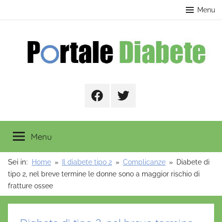
Salta
contenuto
Menu
al
contenuto
Portale
Facebook
Twitter
Diabete
Menu
Sei in:
Home
Il diabete tipo 2
Complicanze
Diabete di
tipo 2, nel breve termine le donne sono a maggior rischio di
fratture ossee