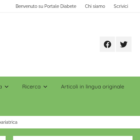
Benvenuto su Portale Diabete
Chi siamo
Scrivici
Facebook
Twitter
a
Ricerca
Articoli in lingua originale
ariatrica