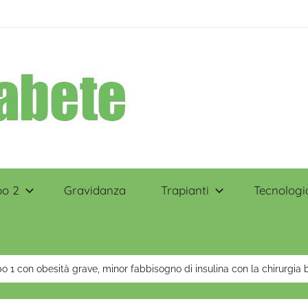
po 2
Gravidanza
Trapianti
Tecnologi
po 1 con obesità grave, minor fabbisogno di insulina con la chirurgia b