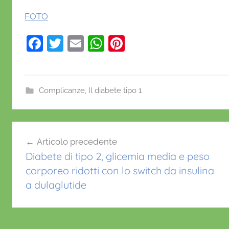
FOTO
F
T
E
W
Pi
a
w
m
h
nt
c
itt
ai
at
er
e
er
l
s
e
Complicanze
,
Il diabete tipo 1
b
A
st
c
o
p
Navigazione
h
o
p
Articolo precedente
i
articoli
k
Diabete di tipo 2, glicemia media e peso
r
corporeo ridotti con lo switch da insulina
u
a dulaglutide
r
g
i
a