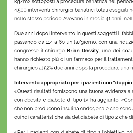
kg/m2 sottoposti a procedura bariatrica nel perio
f
4.500 interventi chirurgici bariatrici totali eseguit
r
nello stesso periodo. Avevano in media 41 anni, nell
i
o
Due anni dopo l’intervento in questi soggetti il fab
passando da 114 a 60 unità/giorno, con una riduzion
congresso il chirurgo
Brian Dessify
, uno dei coau
hanno richiesto più di un farmaco per il trattament
chirurgico al 52% due anni dopo la procedura, una ri
Intervento appropriato per i pazienti con “doppio
«Questi risultati forniscono una buona evidenza a s
con obesità e diabete di tipo 1» ha aggiunto. «Com
che non producono insulina endogena e che sono anc
quindi caratteristiche sia del diabete di tipo 2 che di 
«Per i pazienti con diabete di tipo 1 l’obiettivo pr