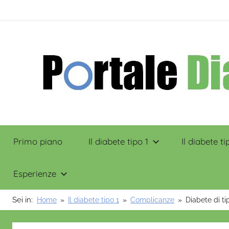
Salta
contenuto
al
contenuto
Portale
Primo piano
Il diabete tipo 1
Il diabete ti
Diabete
Esperienze
Sei in:
Home
Il diabete tipo 1
Complicanze
Diabete di ti