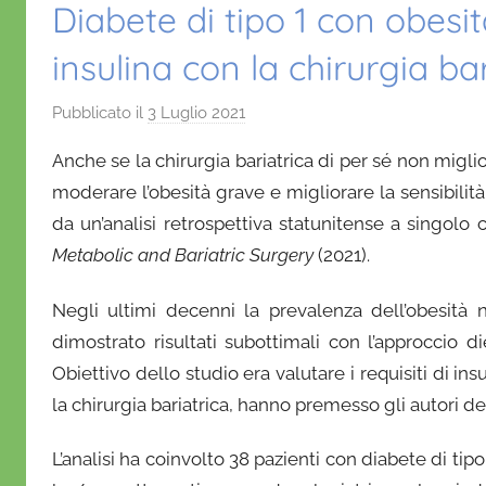
Diabete di tipo 1 con obesi
insulina con la chirurgia ba
Pubblicato il
3 Luglio 2021
d
i
Anche se la chirurgia bariatrica di per sé non miglio
D
moderare l’obesità grave e migliorare la sensibilit
a
da un’analisi retrospettiva statunitense a singolo 
n
Metabolic and Bariatric Surgery
i
(2021).
e
Negli ultimi decenni la prevalenza dell’obesità 
l
a
dimostrato risultati subottimali con l’approccio d
D
Obiettivo dello studio era valutare i requisiti di in
'
la chirurgia bariatrica, hanno premesso gli autori de
O
n
L’analisi ha coinvolto 38 pazienti con diabete di t
o