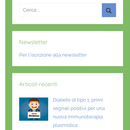
Ricerca
per:
Cerca
Newsletter
Per l'iscrizione alla newsletter
Articoli recenti
Diabete di tipo 1, primi
segnali positivi per una
nuova immunoterapia
plasmidica