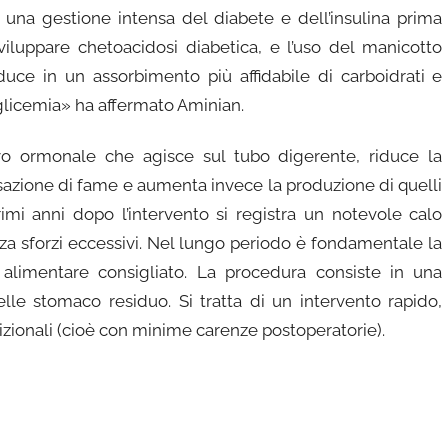
no una gestione intensa del diabete e dell’insulina prima
sviluppare chetoacidosi diabetica, e l’uso del manicotto
uce in un assorbimento più affidabile di carboidrati e
oglicemia» ha affermato Aminian.
vo ormonale che agisce sul tubo digerente, riduce la
sazione di fame e aumenta invece la produzione di quelli
imi anni dopo l’intervento si registra un notevole calo
nza sforzi eccessivi. Nel lungo periodo è fondamentale la
alimentare consigliato. La procedura consiste in una
elle stomaco residuo. Si tratta di un intervento rapido,
trizionali (cioè con minime carenze postoperatorie).