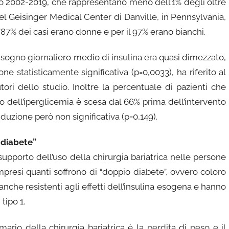
do 2002-2019, che rappresentano meno dell’1% degli oltre
i nel Geisinger Medical Center di Danville, in Pennsylvania,
’87% dei casi erano donne e per il 97% erano bianchi.
bisogno giornaliero medio di insulina era quasi dimezzato,
e statisticamente significativa (p=0,0033), ha riferito al
tori dello studio. Inoltre la percentuale di pazienti che
o dell’iperglicemia è scesa dal 66% prima dell’intervento
duzione però non significativa (p=0,149).
 diabete”
upporto dell’uso della chirurgia bariatrica ​nelle persone
presi quanti soffrono di “doppio diabete”, ovvero coloro
he resistenti agli effetti dell’insulina esogena e hanno
tipo 1.
imario della chirurgia bariatrica è la perdita di peso e il