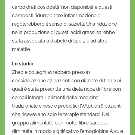
r
carboidrati cosiddetti ‘non disponibili’ e questi
i
composti ridurrebbero infiammazione e
o
regolerebbero il senso di sazietà. Una riduzione
nella produzione di questi acidi grassi sarebbe
stata associata a diabete di tipo 2 e ad altre
malattie.
Lo studio
Zhao e colleghi avrebbero preso in
considerazione 27 pazienti con diabete di tipo 2 ai
quali è stata prescritta una dieta ricca di fibre con
cereali integrali, alimenti della medicina
tradizionale cinese e prebiotici (Wtp), e 16 pazienti
che ricevevano solo le terapie standard. Nel
gruppo alimentato con molte fibre sarebbe
diminuita in modo significativo l’emoglobina A1c, e