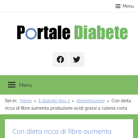
Salta
contenuto
Menu
al
contenuto
Portale
Facebook
Twitter
Diabete
Menu
Sei in:
Home
Il diabete tipo 2
Alimentazione
Con dieta
ricca di fibre aumenta produzione acidi grassi a catena corta
Con dieta ricca di fibre aumenta