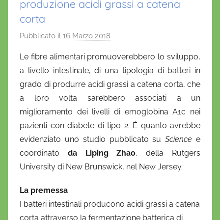
produzione acidi grassi a catena
corta
Pubblicato il
16 Marzo 2018
d
i
Le fibre alimentari promuoverebbero lo sviluppo,
D
a livello intestinale, di una tipologia di batteri in
a
grado di produrre acidi grassi a catena corta, che
n
a loro volta sarebbero associati a un
i
miglioramento dei livelli di emoglobina A1c nei
e
pazienti con diabete di tipo 2. È quanto avrebbe
l
a
evidenziato uno studio pubblicato su
Science
e
D
coordinato
da Liping Zhao
, della Rutgers
'
University di New Brunswick, nel New Jersey.
O
n
La premessa
o
I batteri intestinali producono acidi grassi a catena
f
corta attraverso la fermentazione batterica di