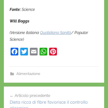
Fonte:
Science
Will Boggs
(Versione italiana
Quotidiano Sanità
/ Popular
Science)
F
T
E
W
Pi
a
w
m
h
nt
c
itt
ai
at
er
e
er
l
s
e
Alimentazione
b
A
st
o
p
Navigazione
Articolo precedente
o
p
articoli
Dieta ricca di fibre favorisce il controllo
k