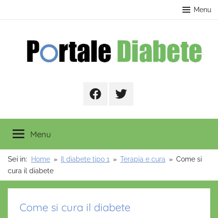
Salta
contenuto
Menu
al
contenuto
Portale
Facebook
Twitter
Diabete
Menu
Sei in:
Home
Il diabete tipo 1
Terapia e cura
Come si
cura il diabete
Come si cura il diabete