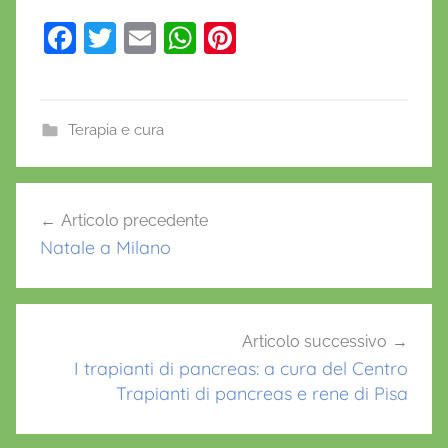
F
T
E
W
Pi
a
w
m
h
nt
c
itt
ai
at
er
e
er
l
s
e
Terapia e cura
b
A
st
o
p
Navigazione
Articolo precedente
o
p
articoli
Natale a Milano
k
Articolo successivo
I trapianti di pancreas: a cura del Centro
Trapianti di pancreas e rene di Pisa