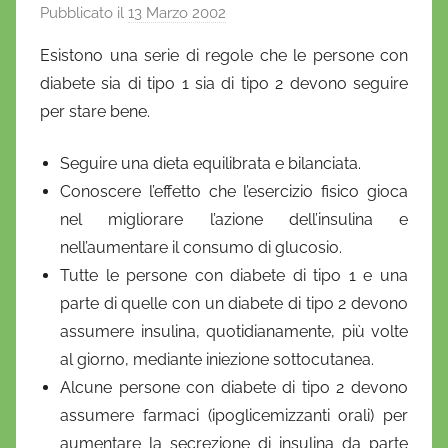
Pubblicato il
13 Marzo 2002
d
i
Esistono una serie di regole che le persone con
D
diabete sia di tipo 1 sia di tipo 2 devono seguire
a
per stare bene.
n
i
Seguire una dieta equilibrata e bilanciata.
e
Conoscere l’effetto che l’esercizio fisico gioca
l
nel migliorare l’azione dell’insulina e
a
nell’aumentare il consumo di glucosio.
D
'
Tutte le persone con diabete di tipo 1 e una
O
parte di quelle con un diabete di tipo 2 devono
n
assumere insulina, quotidianamente, più volte
o
al giorno, mediante iniezione sottocutanea.
f
Alcune persone con diabete di tipo 2 devono
r
assumere farmaci (ipoglicemizzanti orali) per
i
aumentare la secrezione di insulina da parte