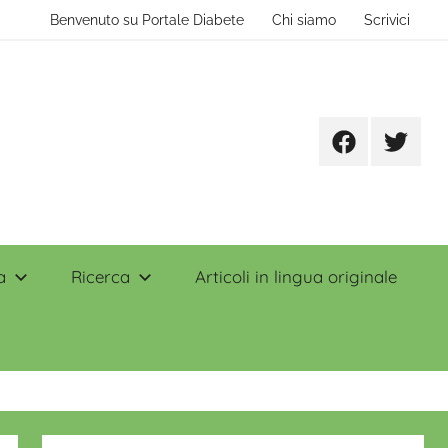
Benvenuto su Portale Diabete
Chi siamo
Scrivici
Facebook
Twitter
a
Ricerca
Articoli in lingua originale