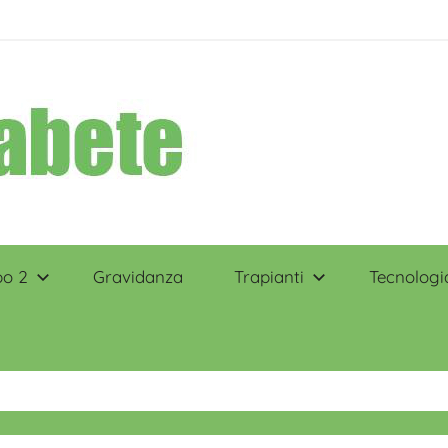
po 2
Gravidanza
Trapianti
Tecnologi