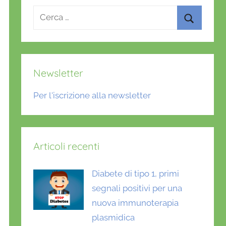
Ricerca
per:
Cerca
Newsletter
Per l'iscrizione alla newsletter
Articoli recenti
Diabete di tipo 1, primi
segnali positivi per una
nuova immunoterapia
plasmidica