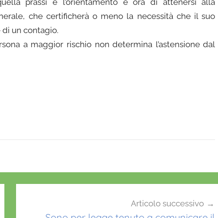
ella prassi e l’orientamento é ora di attenersi alla
nerale, che certificherà o meno la necessità che il suo
 di un contagio.
rsona a maggior rischio non determina l’astensione dal
Articolo successivo
Sono per legge tenuto a comunicare il