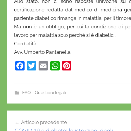
Allo stato, non ci sono risposte univoche su qu
certificazione redatta dal medico di medicina ge
paziente diabetico rimanga in malattia, per il timore
Ma non è un obbligo, per cui la condizione di pe
lavoro per malattia solo perché si è diabetici.
Cordialità
Avv. Umberto Pantanella
F
T
E
W
Pi
a
w
m
h
nt
c
itt
ai
at
er
e
er
l
s
e
FAQ - Questioni legali
b
A
st
c
o
p
Navigazione
e
o
p
Articolo precedente
r
articoli
COVID-19 e diabete: le istruzioni degli
t