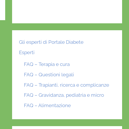
Gli esperti di Portale Diabete
Esperti
FAQ – Terapia e cura
FAQ – Questioni legali
FAQ – Trapianti, ricerca e complicanze
FAQ – Gravidanza, pediatria e micro
FAQ – Alimentazione