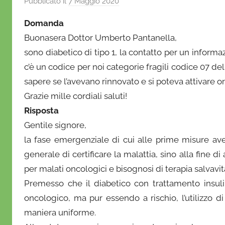
Pubblicato il
7 Maggio 2020
d
i
Domanda
D
Buonasera Dottor Umberto Pantanella,
a
sono diabetico di tipo 1, la contatto per un infor
n
c’è un codice per noi categorie fragili codice 07 del
i
e
sapere se l’avevano rinnovato e si poteva attivare 
l
Grazie mille cordiali saluti!
a
Risposta
D
Gentile signore,
'
la fase emergenziale di cui alle prime misure avev
O
generale di certificare la malattia, sino alla fine d
n
per malati oncologici e bisognosi di terapia salvavi
o
Premesso che il diabetico con trattamento insul
f
r
oncologico, ma pur essendo a rischio, l’utilizzo di 
i
maniera uniforme.
o