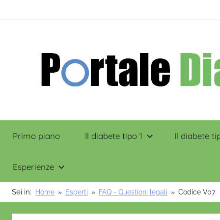
Salta
contenuto
al
contenuto
Portale
Primo piano
Il diabete tipo 1
Il diabete ti
Diabete
Esperienze
Sei in:
Home
Esperti
FAQ - Questioni legali
Codice V07