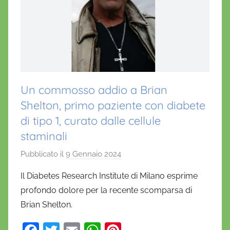
Un commosso addio a Brian
Shelton, primo paziente con diabete
di tipo 1, curato dalle cellule
staminali
Pubblicato il
9 Gennaio 2024
d
i
Il Diabetes Research Institute di Milano esprime
D
profondo dolore per la recente scomparsa di
a
Brian Shelton.
n
i