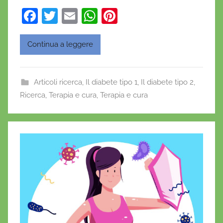
a
F
T
E
W
Pi
D
a
w
m
h
nt
'
O
c
itt
ai
at
er
Continua a leggere
n
e
er
l
s
e
o
b
A
st
f
Articoli ricerca
,
Il diabete tipo 1
,
Il diabete tipo 2
,
o
p
r
Ricerca
,
Terapia e cura
,
Terapia e cura
o
p
i
o
k