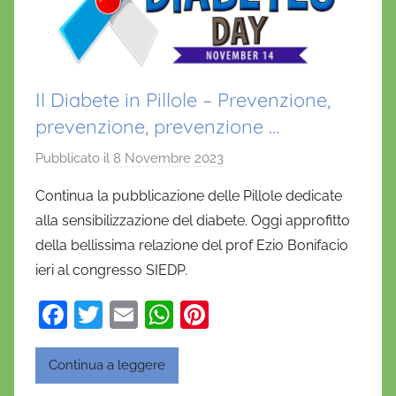
Il Diabete in Pillole – Prevenzione,
prevenzione, prevenzione …
Pubblicato il
8 Novembre 2023
d
i
Continua la pubblicazione delle Pillole dedicate
D
alla sensibilizzazione del diabete. Oggi approfitto
a
della bellissima relazione del prof Ezio Bonifacio
n
ieri al congresso SIEDP.
i
e
F
T
E
W
Pi
l
a
w
m
h
nt
a
c
itt
ai
at
er
D
Continua a leggere
'