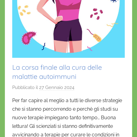
La corsa finale alla cura delle
malattie autoimmuni
Pubblicato il
27 Gennaio 2024
d
i
Per far capire al meglio a tutti le diverse strategie
D
che si stanno percorrendo e perchè gli studi su
a
nuove terapie impiegano tanto tempo… Buona
n
lettura! Gli scienziati si stanno definitivamente
i
avvicinando a terapie per curare le condizioni in
e