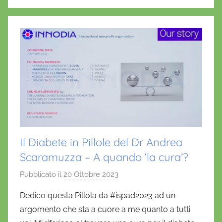
o
p
i
o
o
p
k
Il Diabete in Pillole del Dr Andrea
Scaramuzza – A quando ‘la cura’?
Pubblicato il
20 Ottobre 2023
d
i
Dedico questa Pillola da #ispad2023 ad un
D
argomento che sta a cuore a me quanto a tutti
a