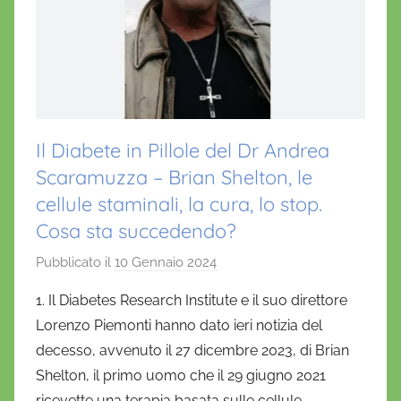
Il Diabete in Pillole del Dr Andrea
Scaramuzza – Brian Shelton, le
cellule staminali, la cura, lo stop.
Cosa sta succedendo?
Pubblicato il
10 Gennaio 2024
d
i
1. Il Diabetes Research Institute e il suo direttore
D
Lorenzo Piemonti hanno dato ieri notizia del
a
decesso, avvenuto il 27 dicembre 2023, di Brian
n
Shelton, il primo uomo che il 29 giugno 2021
i
ricevette una terapia basata sulle cellule