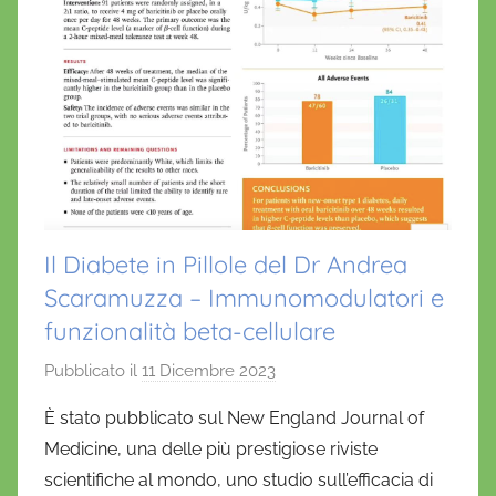
Il Diabete in Pillole del Dr Andrea
Scaramuzza – Immunomodulatori e
funzionalità beta-cellulare
Pubblicato il
11 Dicembre 2023
d
i
È stato pubblicato sul New England Journal of
D
Medicine, una delle più prestigiose riviste
a
scientifiche al mondo, uno studio sull’efficacia di
n