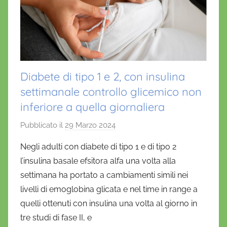
Diabete di tipo 1 e 2, con insulina
settimanale controllo glicemico non
inferiore a quella giornaliera
Pubblicato il
29 Marzo 2024
d
i
Negli adulti con diabete di tipo 1 e di tipo 2
D
l’insulina basale efsitora alfa una volta alla
a
settimana ha portato a cambiamenti simili nei
n
livelli di emoglobina glicata e nel time in range a
i
quelli ottenuti con insulina una volta al giorno in
e
tre studi di fase II, e
l