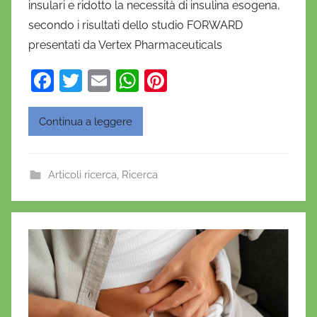
insulari e ridotto la necessità di insulina esogena,
e
secondo i risultati dello studio FORWARD
l
a
presentati da Vertex Pharmaceuticals
D
F
T
E
W
Pi
'
a
w
m
h
nt
O
n
c
itt
ai
at
er
Continua a leggere
o
e
er
l
s
e
f
b
A
st
r
Articoli ricerca
,
Ricerca
o
p
i
o
o
p
k