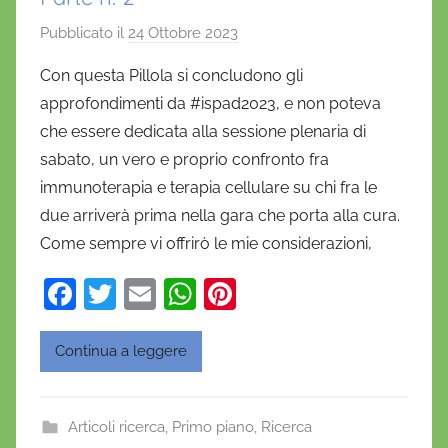
Pubblicato il
24 Ottobre 2023
d
i
Con questa Pillola si concludono gli
D
approfondimenti da #ispad2023, e non poteva
a
che essere dedicata alla sessione plenaria di
n
sabato, un vero e proprio confronto fra
i
immunoterapia e terapia cellulare su chi fra le
e
due arriverà prima nella gara che porta alla cura.
l
a
Come sempre vi offrirò le mie considerazioni,
D
F
T
E
W
Pi
'
a
w
m
h
nt
O
n
c
itt
ai
at
er
Continua a leggere
o
e
er
l
s
e
f
b
A
st
r
Articoli ricerca
,
Primo piano
,
Ricerca