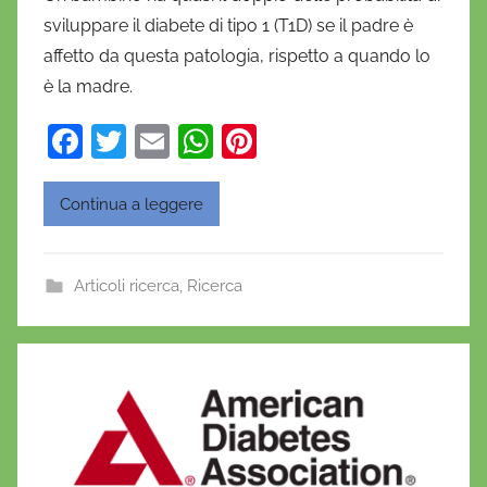
D
sviluppare il diabete di tipo 1 (T1D) se il padre è
a
affetto da questa patologia, rispetto a quando lo
n
è la madre.
i
e
F
T
E
W
Pi
l
a
w
m
h
nt
a
c
itt
ai
at
er
D
Continua a leggere
'
e
er
l
s
e
O
b
A
st
Articoli ricerca
,
Ricerca
n
o
p
o
o
p
f
r
k
i
o