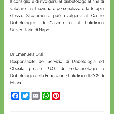
Il consiglio è di rivolgersi al diabetologo al fine di
valutare la situazione e personalizzare la terapia
stessa. Sicuramente può rivolgersi al Centro
Diabetologico di Caserta o al Policlinico
Universitario di Napoli.
Dr Emanuela Orsi
Responsabile del Servizio di Diabetologia ed
Obesità presso l’U.O. di Endocrinologia e
Diabetologia della Fondazione Policlinico IRCCS di
Milano
F
T
E
W
Pi
a
w
m
h
nt
c
itt
ai
at
er