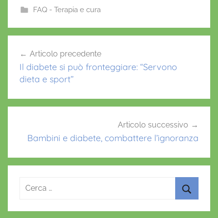
e
er
l
s
e
FAQ - Terapia e cura
b
A
st
o
p
Navigazione
Articolo precedente
o
p
articoli
Il diabete si può fronteggiare: “Servono
k
dieta e sport”
Articolo successivo
Bambini e diabete, combattere l’ignoranza
Ricerca
per:
Cerca