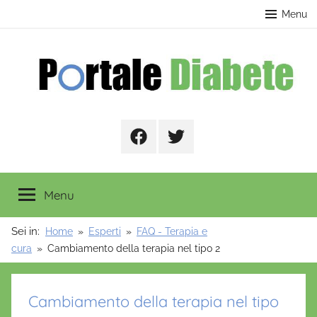
Salta
contenuto
Menu
al
contenuto
Portale
Facebook
Twitter
Diabete
Menu
Sei in:
Home
Esperti
FAQ - Terapia e
cura
Cambiamento della terapia nel tipo 2
Cambiamento della terapia nel tipo