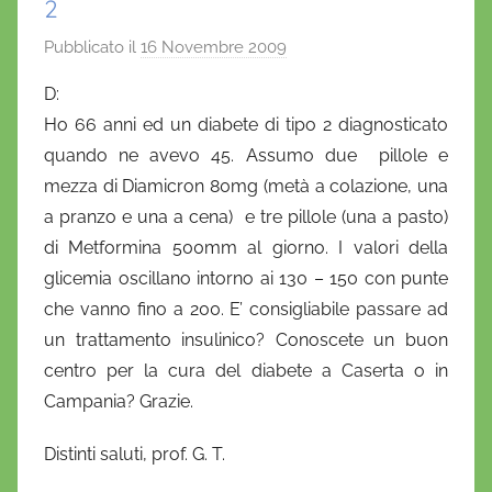
2
Pubblicato il
16 Novembre 2009
d
i
D:
D
Ho 66 anni ed un diabete di tipo 2 diagnosticato
a
quando ne avevo 45. Assumo due pillole e
n
mezza di Diamicron 80mg (metà a colazione, una
i
a pranzo e una a cena) e tre pillole (una a pasto)
e
di Metformina 500mm al giorno. I valori della
l
a
glicemia oscillano intorno ai 130 – 150 con punte
D
che vanno fino a 200. E’ consigliabile passare ad
'
un trattamento insulinico? Conoscete un buon
O
centro per la cura del diabete a Caserta o in
n
Campania? Grazie.
o
f
Distinti saluti, prof. G. T.
r