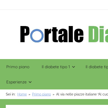
Salta
contenuto
al
contenuto
Portale
Primo piano
Il diabete tipo 1
Il diabete ti
Diabete
Esperienze
Sei in:
Home
Primo piano
Al via nelle piazze italiane “Al 