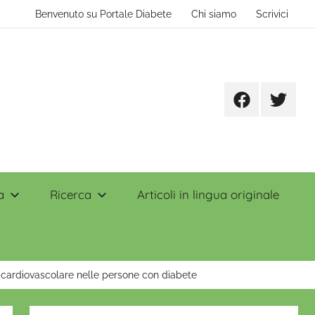
Benvenuto su Portale Diabete
Chi siamo
Scrivici
Facebook
Twitter
a
Ricerca
Articoli in lingua originale
io cardiovascolare nelle persone con diabete