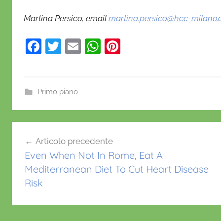
Martina Persico,
email
martina.persico@hcc-milano
F
T
E
W
Pi
a
w
m
h
nt
c
itt
ai
at
er
e
er
l
s
e
Primo piano
b
A
st
o
p
Navigazione
o
p
Articolo precedente
articoli
k
Even When Not In Rome, Eat A
Mediterranean Diet To Cut Heart Disease
Risk