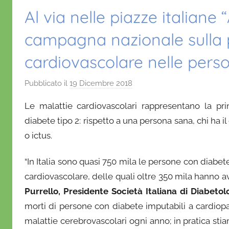
Al via nelle piazze italiane 
campagna nazionale sulla p
cardiovascolare nelle pers
Pubblicato il
19 Dicembre 2018
d
i
Le malattie cardiovascolari rappresentano la pr
D
diabete tipo 2: rispetto a una persona sana, chi ha i
a
o ictus.
n
i
“In Italia sono quasi 750 mila le persone con diabe
e
cardiovascolare, delle quali oltre 350 mila hanno av
l
a
Purrello, Presidente Società Italiana di Diabetol
D
morti di persone con diabete imputabili a cardiop
'
malattie cerebrovascolari ogni anno; in pratica s