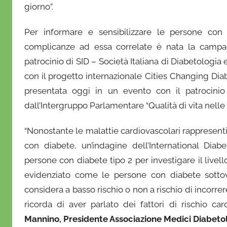
O
giorno”.
n
o
Per informare e sensibilizzare le persone con 
f
complicanze ad essa correlate è nata la campagn
r
patrocinio di SID – Società Italiana di Diabetologi
i
con il progetto internazionale Cities Changing Dia
o
presentata oggi in un evento con il patrocinio
dall’Intergruppo Parlamentare “Qualità di vita nelle c
“Nonostante le malattie cardiovascolari rappresenti
con diabete, un’indagine dell’International Diab
persone con diabete tipo 2 per investigare il livel
evidenziato come le persone con diabete sottovalu
considera a basso rischio o non a rischio di incorre
ricorda di aver parlato dei fattori di rischio ca
Mannino, Presidente Associazione Medici Diabeto