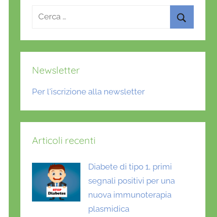
Ricerca
per:
Cerca
Newsletter
Per l'iscrizione alla newsletter
Articoli recenti
Diabete di tipo 1, primi
segnali positivi per una
nuova immunoterapia
plasmidica