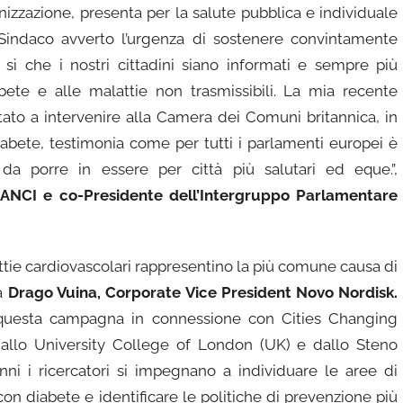
anizzazione, presenta per la salute pubblica e individuale
Sindaco avverto l’urgenza di sostenere convintamente
ì che i nostri cittadini siano informati e sempre più
iabete e alle malattie non trasmissibili. La mia recente
ato a intervenire alla Camera dei Comuni britannica, in
abete, testimonia come per tutti i parlamenti europei è
da porre in essere per città più salutari ed eque.”,
o ANCI e
co-Presidente dell’Intergruppo Parlamentare
ttie cardiovascolari rappresentino la più comune causa di
ga
Drago Vuina, Corporate Vice President Novo Nordisk.
questa campagna in connessione con Cities Changing
dallo University College of London (UK) e dallo Steno
nni i ricercatori si impegnano a individuare le aree di
 con diabete e identificare le politiche di prevenzione più