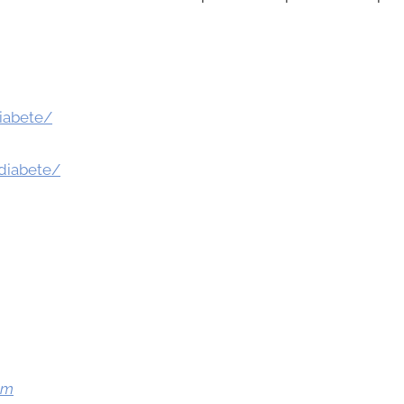
iabete/
diabete/
om