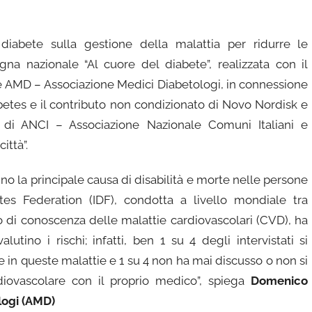
diabete sulla gestione della malattia per ridurre le
a nazionale “Al cuore del diabete”, realizzata con il
a e AMD – Associazione Medici Diabetologi, in connessione
betes e il contributo non condizionato di Novo Nordisk e
 di ANCI – Associazione Nazionale Comuni Italiani e
ittà”.
no la principale causa di disabilità e morte nelle persone
etes Federation (IDF), condotta a livello mondiale tra
lo di conoscenza delle malattie cardiovascolari (CVD), ha
tino i rischi; infatti, ben 1 su 4 degli intervistati si
re in queste malattie e 1 su 4 non ha mai discusso o non si
rdiovascolare con il proprio medico”, spiega
Domenico
logi (AMD)