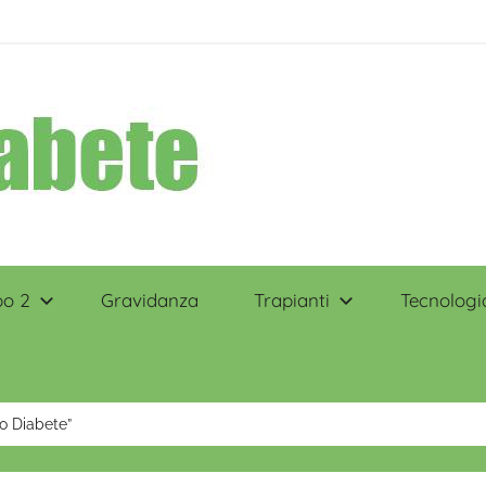
po 2
Gravidanza
Trapianti
Tecnologi
uo Diabete”