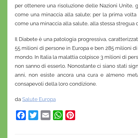
per ottenere una risoluzione delle Nazioni Unite, g
come una minaccia alla salute; per la prima volta 
come una minaccia alla salute, alla stessa stregua d
Il Diabete è una patologia progressiva, caratterizzat
55 milioni di persone in Europa e ben 285 milioni di
mondo. In Italia la malattia colpisce 3 milioni di per
non sanno di esserlo. Nonostante ci siano stati sign
anni, non esiste ancora una cura e almeno metà
consapevoli della loro condizione.
da
Salute Europa
F
T
E
W
Pi
a
w
m
h
nt
c
itt
ai
at
er