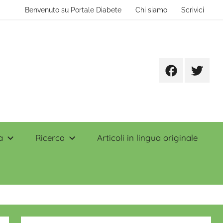
Benvenuto su Portale Diabete
Chi siamo
Scrivici
Facebook
Twitter
a
Ricerca
Articoli in lingua originale