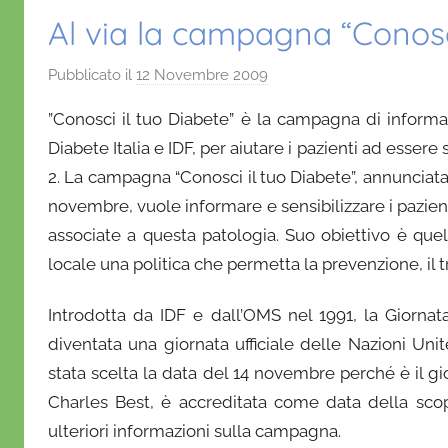
Al via la campagna “Conosci
Pubblicato il
12 Novembre 2009
d
i
”Conosci il tuo Diabete” è la campagna di informa
D
Diabete Italia e IDF, per aiutare i pazienti ad esser
a
2. La campagna “Conosci il tuo Diabete”, annunciata
n
novembre, vuole informare e sensibilizzare i pazient
i
e
associate a questa patologia. Suo obiettivo è quell
l
locale una politica che permetta la prevenzione, il 
a
D
Introdotta da IDF e dall’OMS nel 1991, la Giornat
'
diventata una giornata ufficiale delle Nazioni Uni
O
stata scelta la data del 14 novembre perché è il 
n
Charles Best, è accreditata come data della scope
o
ulteriori informazioni sulla campagna.
f