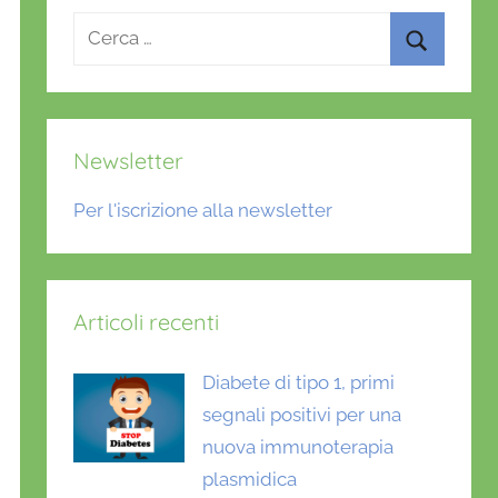
Ricerca
per:
Cerca
Newsletter
Per l'iscrizione alla newsletter
Articoli recenti
Diabete di tipo 1, primi
segnali positivi per una
nuova immunoterapia
plasmidica