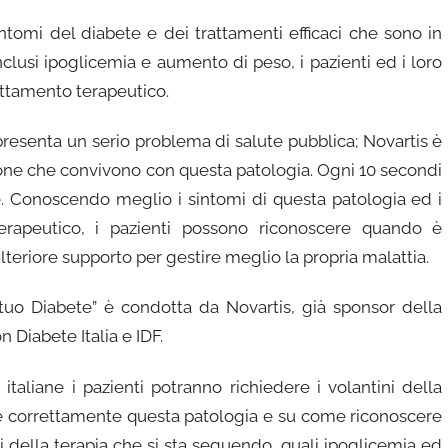
tomi del diabete e dei trattamenti efficaci che sono in
 inclusi ipoglicemia e aumento di peso, i pazienti ed i loro
ttamento terapeutico.
ppresenta un serio problema di salute pubblica; Novartis è
rsone che convivono con questa patologia. Ogni 10 secondi
. Conoscendo meglio i sintomi di questa patologia ed i
me terapeutico, i pazienti possono riconoscere quando è
teriore supporto per gestire meglio la propria malattia.
 tuo Diabete” è condotta da Novartis, già sponsor della
 Diabete Italia e IDF.
italiane i pazienti potranno richiedere i volantini della
 correttamente questa patologia e su come riconoscere
rali della terapia che si sta seguendo, quali ipoglicemia ed