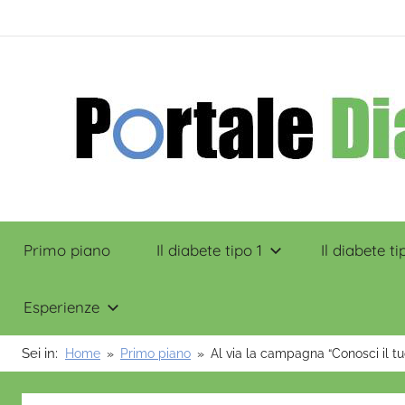
Salta
contenuto
al
contenuto
Portale
Primo piano
Il diabete tipo 1
Il diabete ti
Diabete
Esperienze
Sei in:
Home
Primo piano
Al via la campagna “Conosci il t