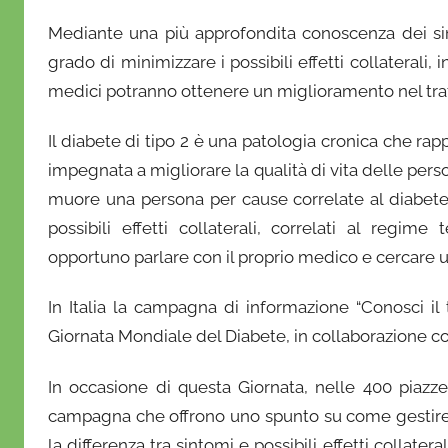
r
Mediante una più approfondita conoscenza dei sin
i
grado di minimizzare i possibili effetti collaterali,
o
medici potranno ottenere un miglioramento nel tra
Il diabete di tipo 2 è una patologia cronica che ra
impegnata a migliorare la qualità di vita delle pe
muore una persona per cause correlate al diabete
possibili effetti collaterali, correlati al regi
opportuno parlare con il proprio medico e cercare ul
In Italia la campagna di informazione “Conosci il
Giornata Mondiale del Diabete, in collaborazione con
In occasione di questa Giornata, nelle 400 piazze 
campagna che offrono uno spunto su come gestire
la differenza tra sintomi e possibili effetti collate