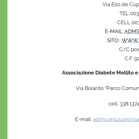
Via Elio de Cu
TEL 003
CELL 003
E-MAIL:
ADMS
SITO:
WWW.
C/C pos
C.F. 
Associazione Diabete Mellito e
Via Boiardo “Parco Comun
cell. 338.13
E-mail:
adms.onlus.prov.ca@