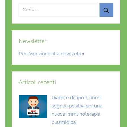
Ricerca
per:
Cerca
Newsletter
Per l'iscrizione alla newsletter
Articoli recenti
Diabete di tipo 1, primi
segnali positivi per una
nuova immunoterapia
plasmidica