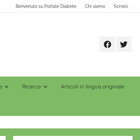
Benvenuto su Portale Diabete
Chi siamo
Scrivici
Facebook
Twitter
a
Ricerca
Articoli in lingua originale