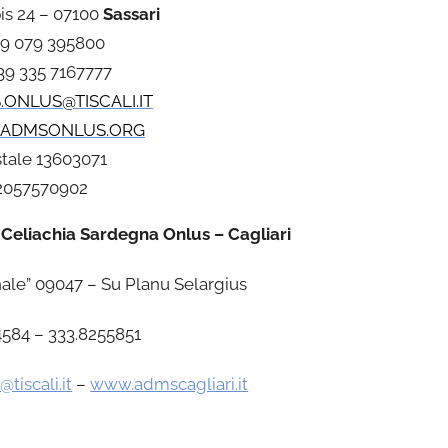
pis 24 – 07100
Sassari
9 079 395800
9 335 7167777
.ONLUS@TISCALI.IT
ADMSONLUS.ORG
tale 13603071
92057570902
 Celiachia Sardegna Onlus – Cagliari
ale” 09047 – Su Planu Selargius
74584 – 333.8255851
tiscali.it
–
www.admscagliari.it