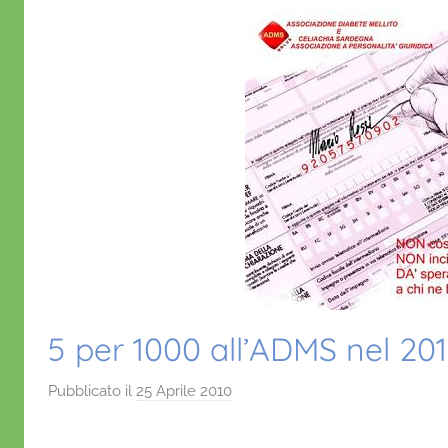
5 per 1000 all’ADMS nel 20
Pubblicato il
25 Aprile 2010
d
i
D