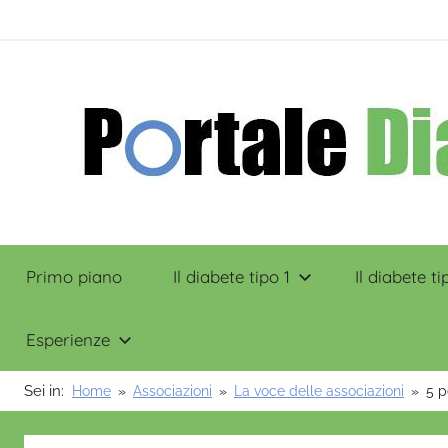
Salta
contenuto
al
contenuto
Portale
Primo piano
Il diabete tipo 1
Il diabete ti
Diabete
Esperienze
Sei in:
Home
Associazioni
La voce delle associazioni
5 p