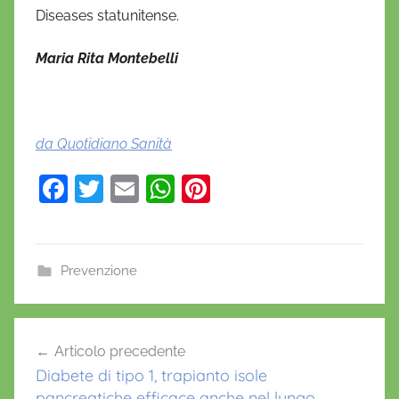
Diseases statunitense.
Maria Rita Montebelli
da Quotidiano Sanità
F
T
E
W
Pi
a
w
m
h
nt
c
itt
ai
at
er
e
er
l
s
e
Prevenzione
b
A
st
o
p
Navigazione
Articolo precedente
o
p
articoli
Diabete di tipo 1, trapianto isole
k
pancreatiche efficace anche nel lungo