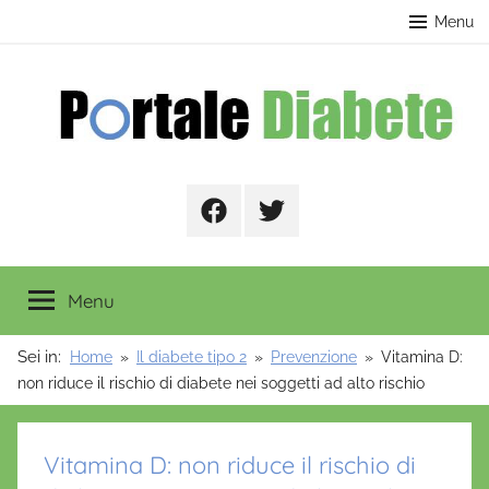
Salta
contenuto
Menu
al
contenuto
Portale
Facebook
Twitter
Diabete
Menu
Sei in:
Home
Il diabete tipo 2
Prevenzione
Vitamina D:
non riduce il rischio di diabete nei soggetti ad alto rischio
Vitamina D: non riduce il rischio di