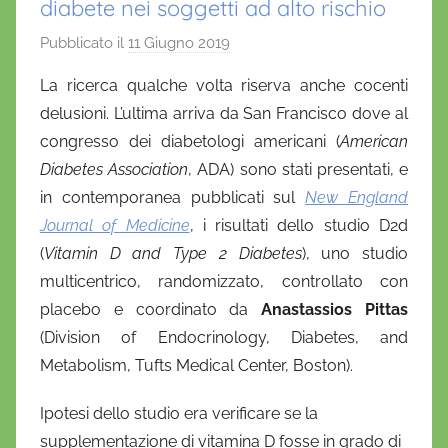
diabete nei soggetti ad alto rischio
Pubblicato il
11 Giugno 2019
d
i
La ricerca qualche volta riserva anche cocenti
D
delusioni. L’ultima arriva da San Francisco dove al
a
congresso dei diabetologi americani (
American
n
Diabetes Association
, ADA) sono stati presentati, e
i
in contemporanea pubblicati sul
New England
e
Journal of Medicine
, i risultati dello studio D2d
l
a
(
Vitamin D and Type 2 Diabetes
), uno studio
D
multicentrico, randomizzato, controllato con
'
placebo e coordinato da
Anastassios Pittas
O
(Division of Endocrinology, Diabetes, and
n
Metabolism, Tufts Medical Center, Boston).
o
f
Ipotesi dello studio era verificare se la
r
supplementazione di vitamina D fosse in grado di