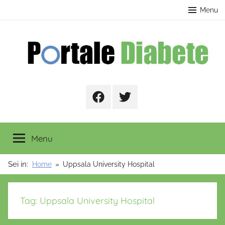
Salta
contenuto
Menu
al
contenuto
Portale
Facebook
Twitter
Diabete
Menu
Sei in:
Home
Uppsala University Hospital
Tag:
Uppsala University Hospital