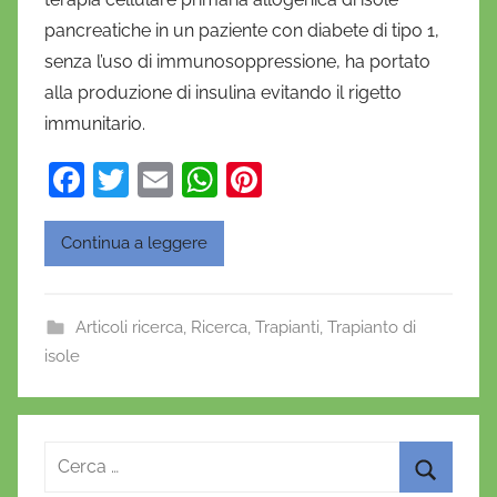
a
pancreatiche in un paziente con diabete di tipo 1,
n
senza l’uso di immunosoppressione, ha portato
i
alla produzione di insulina evitando il rigetto
e
immunitario.
l
a
F
T
E
W
Pi
D
a
w
m
h
nt
'
O
c
itt
ai
at
er
Continua a leggere
n
e
er
l
s
e
o
b
A
st
f
Articoli ricerca
,
Ricerca
,
Trapianti
,
Trapianto di
o
p
r
isole
o
p
i
o
k
Ricerca
per: