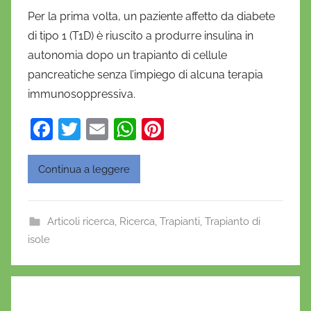
i
Per la prima volta, un paziente affetto da diabete
D
di tipo 1 (T1D) è riuscito a produrre insulina in
a
autonomia dopo un trapianto di cellule
n
pancreatiche senza l’impiego di alcuna terapia
i
immunosoppressiva.
e
l
F
T
E
W
Pi
a
a
w
m
h
nt
D
c
itt
ai
at
er
'
Continua a leggere
O
e
er
l
s
e
n
b
A
st
Articoli ricerca
,
Ricerca
,
o
Trapianti
,
Trapianto di
o
p
isole
f
o
p
r
i
k
o