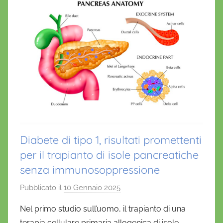
Diabete di tipo 1, risultati promettenti
per il trapianto di isole pancreatiche
senza immunosoppressione
Pubblicato il
10 Gennaio 2025
d
i
Nel primo studio sull’uomo, il trapianto di una
D
terapia cellulare primaria allogenica di isole