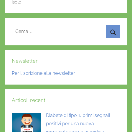
o
p
isole
o
p
k
Ricerca
per:
Cerca
Newsletter
Per l'iscrizione alla newsletter
Articoli recenti
Diabete di tipo 1, primi segnali
positivi per una nuova
immunoterapia plasmidica