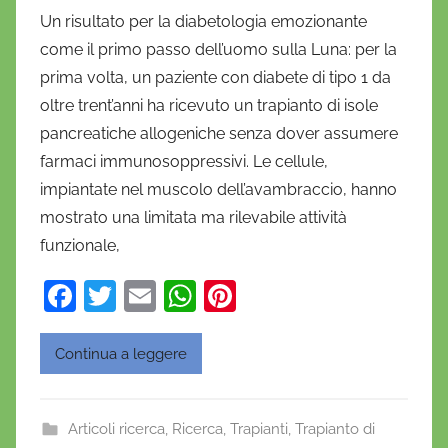
i
Un risultato per la diabetologia emozionante
D
come il primo passo dell’uomo sulla Luna: per la
a
prima volta, un paziente con diabete di tipo 1 da
n
oltre trent’anni ha ricevuto un trapianto di isole
i
pancreatiche allogeniche senza dover assumere
e
farmaci immunosoppressivi. Le cellule,
l
a
impiantate nel muscolo dell’avambraccio, hanno
D
mostrato una limitata ma rilevabile attività
'
funzionale,
O
F
T
E
W
Pi
n
o
a
w
m
h
nt
f
c
itt
ai
at
er
Continua a leggere
r
e
er
l
s
e
i
b
A
st
o
Articoli ricerca
,
Ricerca
,
Trapianti
,
Trapianto di