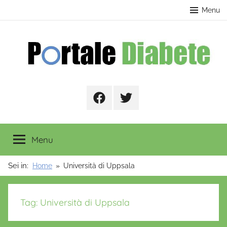
Salta
contenuto
Menu
al
contenuto
Portale
Facebook
Twitter
Diabete
Menu
Sei in:
Home
Università di Uppsala
Tag:
Università di Uppsala