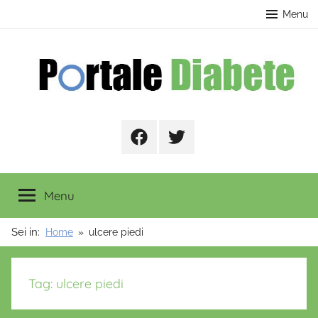
Salta
contenuto
Menu
al
contenuto
Portale
Facebook
Twitter
Diabete
Menu
Sei in:
Home
ulcere piedi
Tag:
ulcere piedi