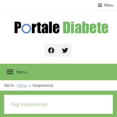
Salta
contenuto
Menu
al
contenuto
Portale
Facebook
Twitter
Diabete
Menu
Sei in:
Home
trasparenza
Tag:
trasparenza