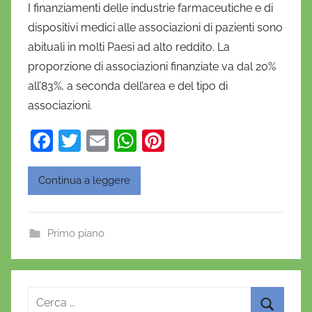
I finanziamenti delle industrie farmaceutiche e di
D
dispositivi medici alle associazioni di pazienti sono
a
abituali in molti Paesi ad alto reddito. La
n
proporzione di associazioni finanziate va dal 20%
i
all’83%, a seconda dell’area e del tipo di
e
associazioni.
l
a
F
T
E
W
Pi
D
a
w
m
h
nt
'
O
c
itt
ai
at
er
Continua a leggere
n
e
er
l
s
e
o
b
A
st
f
Primo piano
o
p
r
o
p
i
o
k
Ricerca