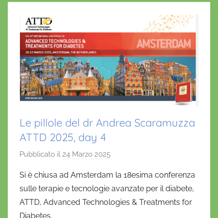
Le pillole del dr Andrea Scaramuzza
ATTD 2025, day 4
Pubblicato il
24 Marzo 2025
d
i
Si è chiusa ad Amsterdam la 18esima conferenza
D
sulle terapie e tecnologie avanzate per il diabete,
a
ATTD, Advanced Technologies & Treatments for
n
Diabetes.
i