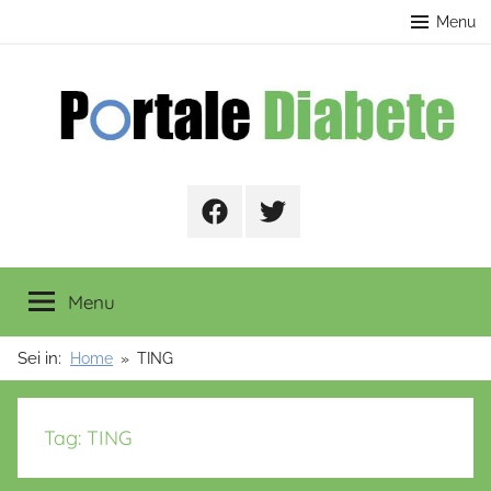
Salta
contenuto
Menu
al
contenuto
Portale
Facebook
Twitter
Diabete
Menu
Sei in:
Home
TING
Tag:
TING