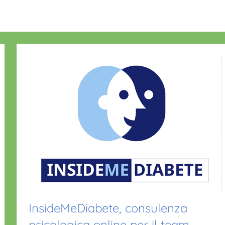
InsideMeDiabete, consulenza
psicologica online per il team