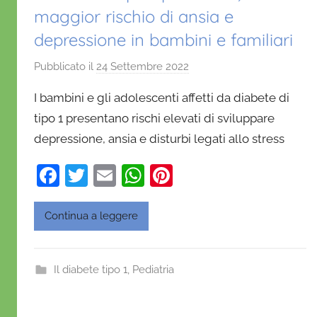
maggior rischio di ansia e
depressione in bambini e familiari
Pubblicato il
24 Settembre 2022
d
i
I bambini e gli adolescenti affetti da diabete di
D
tipo 1 presentano rischi elevati di sviluppare
a
depressione, ansia e disturbi legati allo stress
n
i
F
T
E
W
Pi
e
a
w
m
h
nt
l
a
c
itt
ai
at
er
Continua a leggere
D
e
er
l
s
e
'
b
A
st
O
Il diabete tipo 1
,
Pediatria
o
p
n
o
p
o