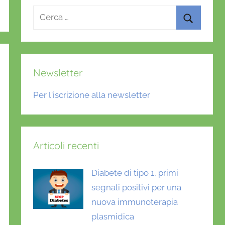
Ricerca
per:
Cerca
Newsletter
Per l'iscrizione alla newsletter
Articoli recenti
Diabete di tipo 1, primi
segnali positivi per una
nuova immunoterapia
plasmidica