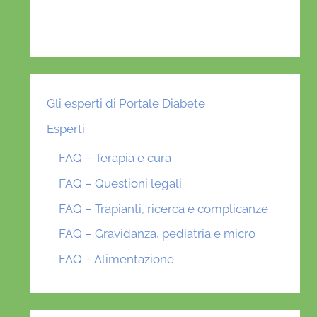
Gli esperti di Portale Diabete
Esperti
FAQ – Terapia e cura
FAQ – Questioni legali
FAQ – Trapianti, ricerca e complicanze
FAQ – Gravidanza, pediatria e micro
FAQ – Alimentazione