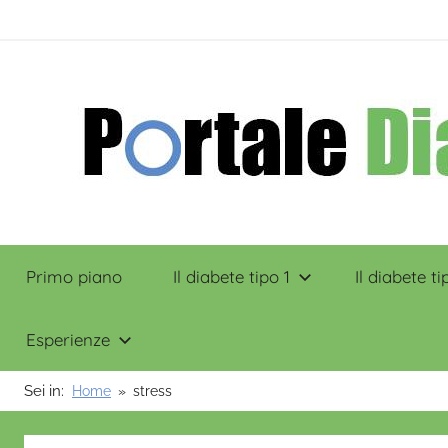
Salta
contenuto
al
contenuto
Portale
Primo piano
Il diabete tipo 1
Il diabete ti
Diabete
Esperienze
Sei in:
Home
stress