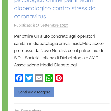
diabetologico contro stress da
coronavirus
Pubblicato il
15 Settembre 2020
d
i
Per offrire un aiuto concreto agli operatori
D
sanitari in diabetologia arriva InsideMeDiabete,
a
promosso da Novo Nordisk con il patrocinio di
n
SID – Società Italiana di Diabetologia e AMD –
i
e
Associazione Medici Diabetologi
l
F
T
E
W
Pi
a
D
a
w
m
h
nt
'
c
itt
ai
at
er
Continua a leggere
O
e
er
l
s
e
n
b
A
st
o
Primo piano