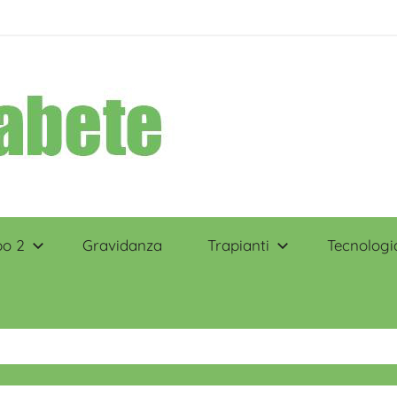
po 2
Gravidanza
Trapianti
Tecnologi