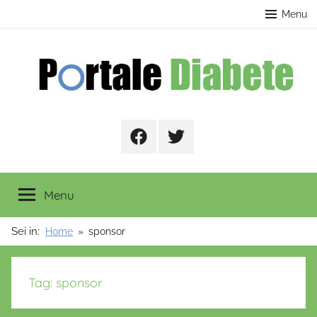
Salta
contenuto
Menu
al
contenuto
Portale
Facebook
Twitter
Diabete
Menu
Sei in:
Home
sponsor
Tag:
sponsor