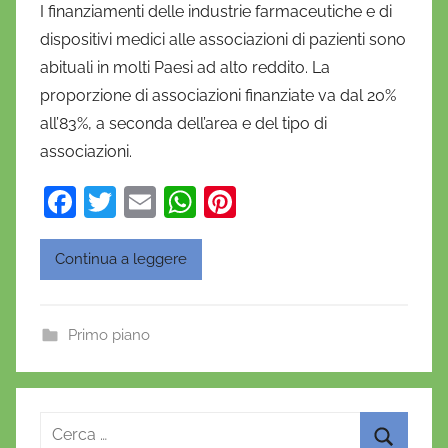
I finanziamenti delle industrie farmaceutiche e di
D
dispositivi medici alle associazioni di pazienti sono
a
abituali in molti Paesi ad alto reddito. La
n
proporzione di associazioni finanziate va dal 20%
i
all’83%, a seconda dell’area e del tipo di
e
associazioni.
l
a
F
T
E
W
Pi
D
a
w
m
h
nt
'
O
c
itt
ai
at
er
Continua a leggere
n
e
er
l
s
e
o
b
A
st
f
Primo piano
o
p
r
o
p
i
o
k
Ricerca