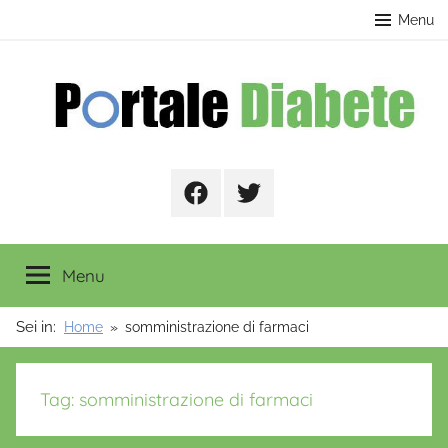
Salta
contenuto
Menu
al
contenuto
Portale
Facebook
Twitter
Diabete
Menu
Sei in:
Home
somministrazione di farmaci
Tag:
somministrazione di farmaci