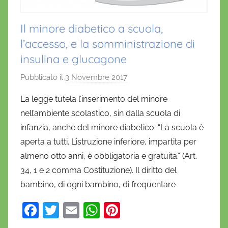
Il minore diabetico a scuola,
l’accesso, e la somministrazione di
insulina e glucagone
Pubblicato il
3 Novembre 2017
d
i
La legge tutela l’inserimento del minore
D
nell’ambiente scolastico, sin dalla scuola di
a
infanzia, anche del minore diabetico. “La scuola è
n
aperta a tutti. L’istruzione inferiore, impartita per
i
almeno otto anni, è obbligatoria e gratuita.” (Art.
e
34, 1 e 2 comma Costituzione). Il diritto del
l
a
bambino, di ogni bambino, di frequentare
D
F
T
E
W
Pi
'
a
w
m
h
nt
O