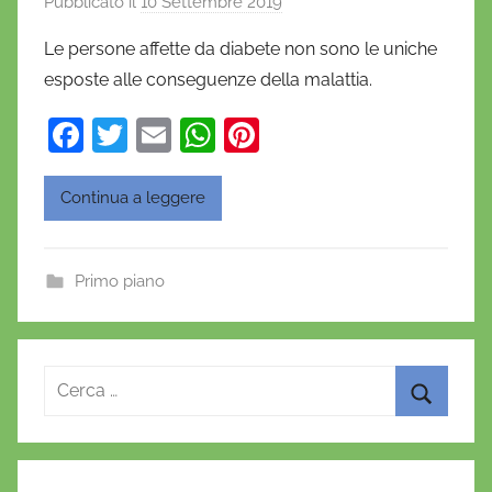
Pubblicato il
10 Settembre 2019
d
i
Le persone affette da diabete non sono le uniche
D
esposte alle conseguenze della malattia.
a
n
F
T
E
W
Pi
i
a
w
m
h
nt
e
c
itt
ai
at
er
Continua a leggere
l
e
er
l
s
e
a
D
b
A
st
Primo piano
'
o
p
O
o
p
n
k
o
Ricerca
f
per:
Cerca
r
i
o