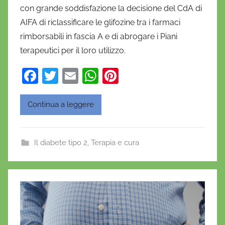
con grande soddisfazione la decisione del CdA di
a
AIFA di riclassificare le glifozine tra i farmaci
n
rimborsabili in fascia A e di abrogare i Piani
i
terapeutici per il loro utilizzo.
e
l
F
T
E
W
Pi
a
a
w
m
h
nt
D
c
itt
ai
at
er
'
Continua a leggere
O
e
er
l
s
e
n
b
A
st
Il diabete tipo 2
,
Terapia e cura
o
o
p
f
o
p
r
i
k
o