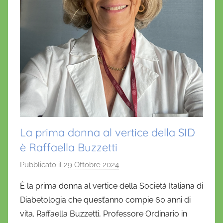
La prima donna al vertice della SID
è Raffaella Buzzetti
Pubblicato il
29 Ottobre 2024
d
i
È la prima donna al vertice della Società Italiana di
D
Diabetologia che quest’anno compie 60 anni di
a
vita. Raffaella Buzzetti, Professore Ordinario in
n