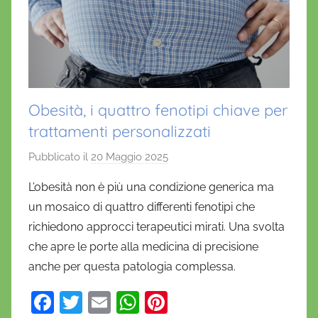
Obesità, i quattro fenotipi chiave per
trattamenti personalizzati
Pubblicato il
20 Maggio 2025
d
i
L’obesità non è più una condizione generica ma
D
un mosaico di quattro differenti fenotipi che
a
richiedono approcci terapeutici mirati. Una svolta
n
che apre le porte alla medicina di precisione
i
anche per questa patologia complessa.
e
l
F
T
E
W
Pi
a