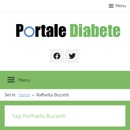
Salta
contenuto
Menu
al
contenuto
Portale
Facebook
Twitter
Diabete
Menu
Sei in:
Home
Raffaella Buzzetti
Tag:
Raffaella Buzzetti