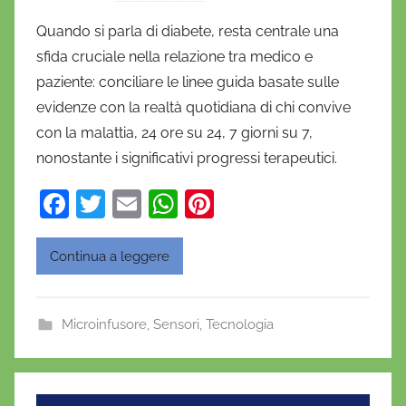
i
Quando si parla di diabete, resta centrale una
D
sfida cruciale nella relazione tra medico e
a
paziente: conciliare le linee guida basate sulle
n
evidenze con la realtà quotidiana di chi convive
i
con la malattia, 24 ore su 24, 7 giorni su 7,
e
nonostante i significativi progressi terapeutici.
l
a
F
T
E
W
Pi
D
a
w
m
h
nt
'
O
c
itt
ai
at
er
Continua a leggere
n
e
er
l
s
e
o
b
A
st
f
Microinfusore
,
Sensori
,
Tecnologia
o
p
r
o
p
i
o