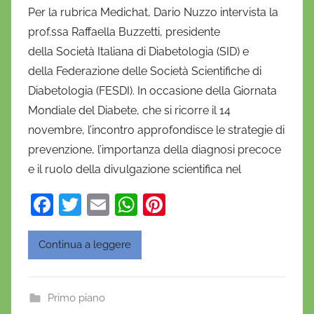
i
Per la rubrica Medichat, Dario Nuzzo intervista la
D
prof.ssa Raffaella Buzzetti, presidente
a
della Società Italiana di Diabetologia (SID) e
n
della Federazione delle Società Scientifiche di
i
Diabetologia (FESDI). In occasione della Giornata
e
Mondiale del Diabete, che si ricorre il 14
l
a
novembre, l’incontro approfondisce le strategie di
D
prevenzione, l’importanza della diagnosi precoce
'
e il ruolo della divulgazione scientifica nel
O
F
T
E
W
Pi
n
o
a
w
m
h
nt
f
c
itt
ai
at
er
Continua a leggere
r
e
er
l
s
e
i
b
A
st
o
Primo piano