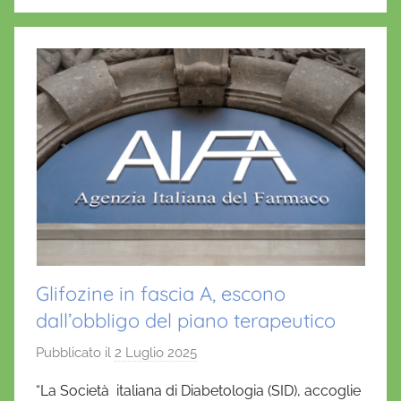
o
p
o
p
k
Glifozine in fascia A, escono
dall’obbligo del piano terapeutico
Pubblicato il
2 Luglio 2025
d
i
“La Società italiana di Diabetologia (SID), accoglie
D