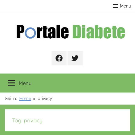
Salta
contenuto
Menu
al
contenuto
Portale
Facebook
Twitter
Diabete
Menu
Sei in:
Home
privacy
Tag:
privacy