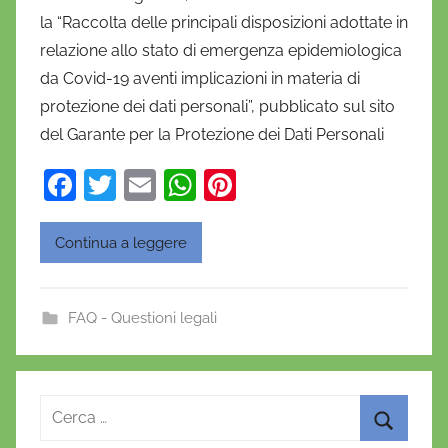
a
la “Raccolta delle principali disposizioni adottate in
n
relazione allo stato di emergenza epidemiologica
i
da Covid-19 aventi implicazioni in materia di
e
protezione dei dati personali”, pubblicato sul sito
l
a
del Garante per la Protezione dei Dati Personali
D
F
T
E
W
Pi
'
a
w
m
h
nt
O
n
c
itt
ai
at
er
Continua a leggere
o
e
er
l
s
e
f
b
A
st
r
FAQ - Questioni legali
o
p
i
o
o
p
k
Ricerca
per: