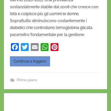
n
sostanzialmente stabile dal 2008 che cresce con
i
l’età e colpisce più gli uomini le donne.
e
Soprattutto diminuiscono costantemente i
l
a
diabetici che controllano l’emoglobina glicata,
D
parametro fondamentale per la gestione
'
F
T
E
W
Pi
O
a
w
m
h
nt
n
o
c
itt
ai
at
er
Continua a leggere
f
e
er
l
s
e
r
b
A
st
i
Primo piano
o
p
o
o
p
k