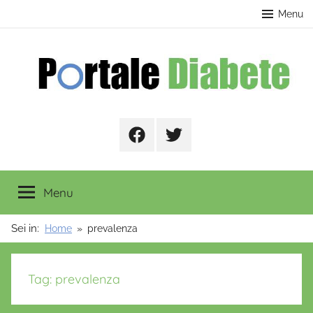
Salta
contenuto
Menu
al
contenuto
Portale
Facebook
Twitter
Diabete
Menu
Sei in:
Home
prevalenza
Tag:
prevalenza