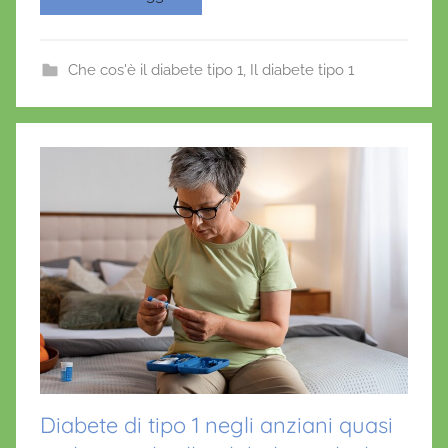
c
itt
ai
at
er
'
e
er
l
s
e
O
b
A
st
Che cos'è il diabete tipo 1
,
Il diabete tipo 1
n
o
p
o
o
p
f
r
k
i
o
Diabete di tipo 1 negli anziani quasi