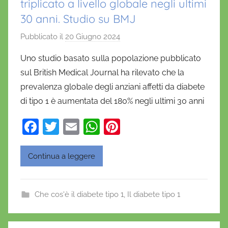
triplicato a livello globale negli ultimi
30 anni. Studio su BMJ
Pubblicato il
20 Giugno 2024
d
i
Uno studio basato sulla popolazione pubblicato
D
sul British Medical Journal ha rilevato che la
a
prevalenza globale degli anziani affetti da diabete
n
di tipo 1 è aumentata del 180% negli ultimi 30 anni
i
e
F
T
E
W
Pi
l
a
w
m
h
nt
a
c
itt
ai
at
er
D
Continua a leggere
'
e
er
l
s
e
O
b
A
st
Che cos'è il diabete tipo 1
,
Il diabete tipo 1
n
o
p
o
o
p
f