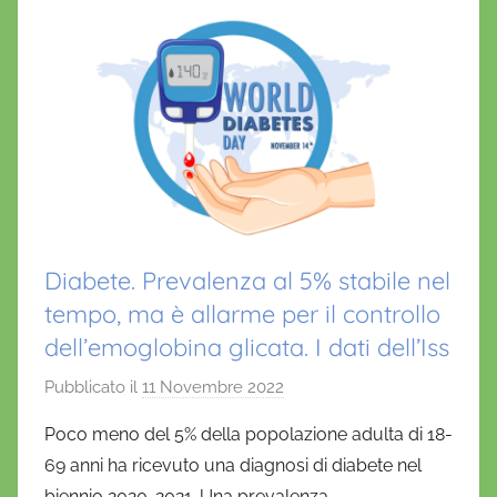
r
k
i
o
Diabete. Prevalenza al 5% stabile nel
tempo, ma è allarme per il controllo
dell’emoglobina glicata. I dati dell’Iss
Pubblicato il
11 Novembre 2022
d
i
Poco meno del 5% della popolazione adulta di 18-
D
69 anni ha ricevuto una diagnosi di diabete nel
a
biennio 2020-2021. Una prevalenza