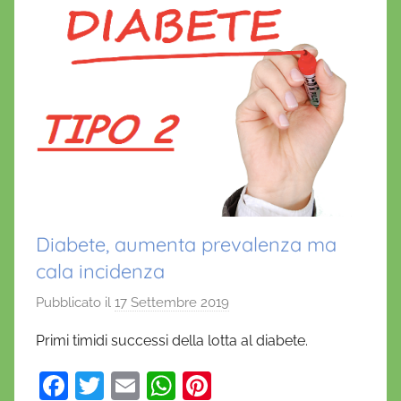
Diabete, aumenta prevalenza ma
cala incidenza
Pubblicato il
17 Settembre 2019
d
i
Primi timidi successi della lotta al diabete.
D
a
F
T
E
W
Pi
n