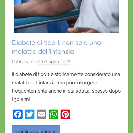
Diabete di tipo 1: non solo una
malattia dell’infanzia
Pubblicato il
20 Giugno 2026
d
i
Il diabete di tipo 1 è storicamente considerato una
D
malattia dell’infanzia, ma può insorgere
a
frequentemente anche in età adulta, spesso dopo
n
i 30 anni.
i
e
F
T
E
W
Pi
l
a
w
m
h
nt
a
D
Continua a leggere