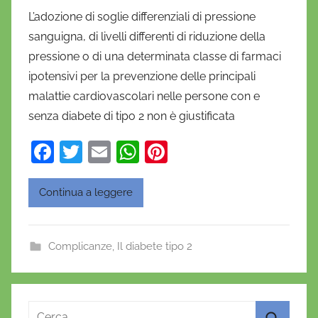
i
L’adozione di soglie differenziali di pressione
D
sanguigna, di livelli differenti di riduzione della
a
pressione o di una determinata classe di farmaci
n
ipotensivi per la prevenzione delle principali
i
malattie cardiovascolari nelle persone con e
e
senza diabete di tipo 2 non è giustificata
l
a
F
T
E
W
Pi
D
a
w
m
h
nt
'
O
c
itt
ai
at
er
Continua a leggere
n
e
er
l
s
e
o
b
A
st
f
Complicanze
,
Il diabete tipo 2
o
p
r
o
p
i
o
k
Ricerca