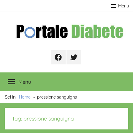
Salta
contenuto
Menu
al
contenuto
Portale
Facebook
Twitter
Diabete
Menu
Sei in:
Home
pressione sanguigna
Tag:
pressione sanguigna