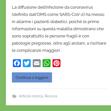
i
La diffusione dell’infezione da coronavirus
D
(definito dall’OMS come SARS-CoV-2) ha messo
a
in allarme i pazienti diabetici, poiché le prime
n
informazioni su questa malattia dimostrano che
i
e
sono soprattutto le persone fragili e con
l
patologie pregresse, oltre agli anziani, a rischiare
a
le complicanze maggiori.
D
'
F
T
E
W
Pi
O
a
w
m
h
nt
n
c
itt
ai
at
er
Continua a leggere
o
e
er
l
s
e
f
b
A
st
r
Articoli ricerca
,
Ricerca
i
o
p
o
o
p