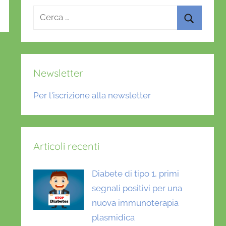
Ricerca
per:
Cerca
Newsletter
Per l'iscrizione alla newsletter
Articoli recenti
Diabete di tipo 1, primi
segnali positivi per una
nuova immunoterapia
plasmidica