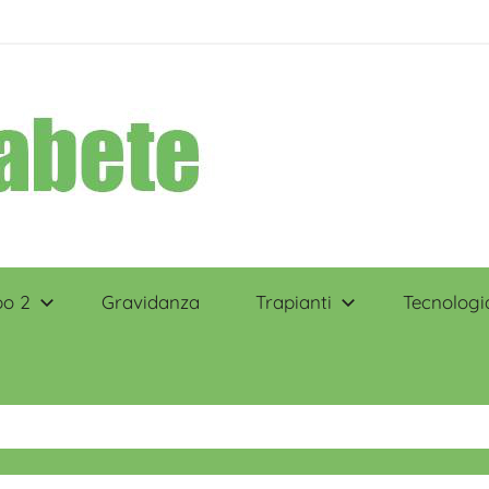
po 2
Gravidanza
Trapianti
Tecnologi