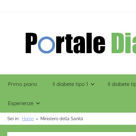
Salta
contenuto
al
contenuto
Portale
Primo piano
Il diabete tipo 1
Il diabete ti
Diabete
Esperienze
Sei in:
Home
Ministero della Sanità