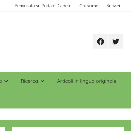
Benvenuto su Portale Diabete
Chi siamo
Scrivici
Facebook
Twitter
a
Ricerca
Articoli in lingua originale