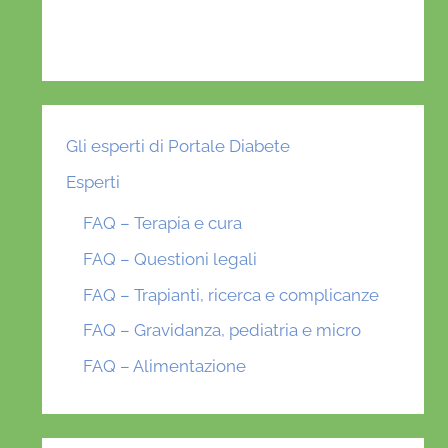
Gli esperti di Portale Diabete
Esperti
FAQ – Terapia e cura
FAQ – Questioni legali
FAQ – Trapianti, ricerca e complicanze
FAQ – Gravidanza, pediatria e micro
FAQ – Alimentazione