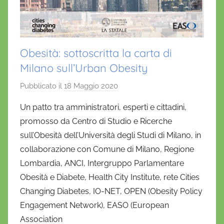
Obesità: sottoscritta la carta di
Milano sull’Urban Obesity
Pubblicato il
18 Maggio 2020
d
i
Un patto tra amministratori, esperti e cittadini,
D
promosso da Centro di Studio e Ricerche
a
sull’Obesità dell’Università degli Studi di Milano, in
n
collaborazione con Comune di Milano, Regione
i
Lombardia, ANCI, Intergruppo Parlamentare
e
Obesità e Diabete, Health City Institute, rete Cities
l
a
Changing Diabetes, IO-NET, OPEN (Obesity Policy
D
Engagement Network), EASO (European
'
Association