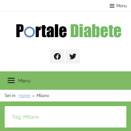
Salta
contenuto
Menu
al
contenuto
Portale
Facebook
Twitter
Diabete
Menu
Sei in:
Home
Milano
Tag:
Milano