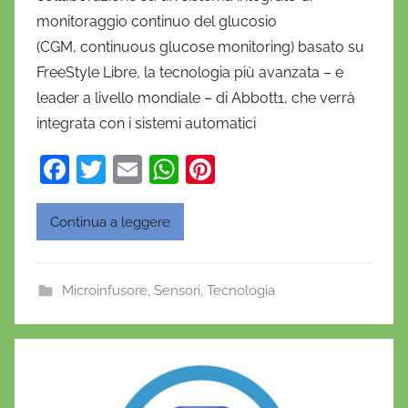
n
monitoraggio continuo del glucosio
i
(CGM, continuous glucose monitoring) basato su
e
FreeStyle Libre, la tecnologia più avanzata – e
l
a
leader a livello mondiale – di Abbott1, che verrà
D
integrata con i sistemi automatici
'
F
T
E
W
Pi
O
a
w
m
h
nt
n
o
c
itt
ai
at
er
Continua a leggere
f
e
er
l
s
e
r
b
A
st
i
Microinfusore
,
Sensori
,
Tecnologia
o
p
o
o
p
k