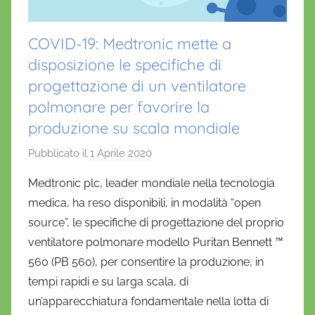
COVID-19: Medtronic mette a
disposizione le specifiche di
progettazione di un ventilatore
polmonare per favorire la
produzione su scala mondiale
Pubblicato il
1 Aprile 2020
d
i
Medtronic plc, leader mondiale nella tecnologia
D
medica, ha reso disponibili, in modalità “open
a
source”, le specifiche di progettazione del proprio
n
ventilatore polmonare modello Puritan Bennett ™
i
560 (PB 560), per consentire la produzione, in
e
tempi rapidi e su larga scala, di
l
a
un’apparecchiatura fondamentale nella lotta di