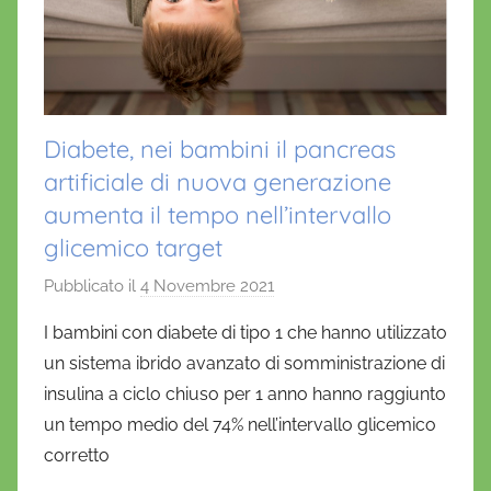
Diabete, nei bambini il pancreas
artificiale di nuova generazione
aumenta il tempo nell’intervallo
glicemico target
Pubblicato il
4 Novembre 2021
d
i
I bambini con diabete di tipo 1 che hanno utilizzato
D
un sistema ibrido avanzato di somministrazione di
a
insulina a ciclo chiuso per 1 anno hanno raggiunto
n
un tempo medio del 74% nell’intervallo glicemico
i
corretto
e
l