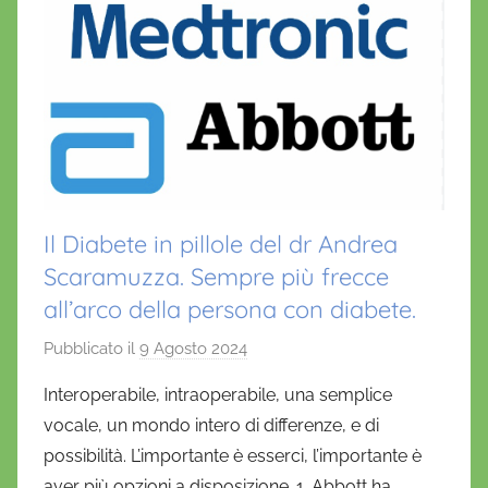
k
Il Diabete in pillole del dr Andrea
Scaramuzza. Sempre più frecce
all’arco della persona con diabete.
Pubblicato il
9 Agosto 2024
d
i
Interoperabile, intraoperabile, una semplice
D
vocale, un mondo intero di differenze, e di
a
possibilità. L’importante è esserci, l’importante è
n
aver più opzioni a disposizione. 1. Abbott ha