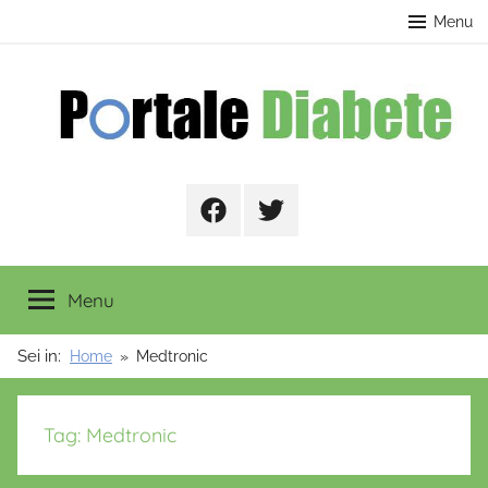
Salta
contenuto
Menu
al
contenuto
Portale
Facebook
Twitter
Diabete
Menu
Sei in:
Home
Medtronic
Tag:
Medtronic