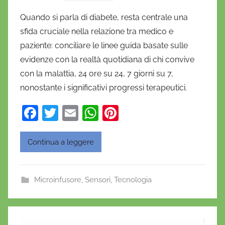
i
Quando si parla di diabete, resta centrale una
D
sfida cruciale nella relazione tra medico e
a
paziente: conciliare le linee guida basate sulle
n
evidenze con la realtà quotidiana di chi convive
i
con la malattia, 24 ore su 24, 7 giorni su 7,
e
nonostante i significativi progressi terapeutici.
l
a
F
T
E
W
Pi
D
a
w
m
h
nt
'
O
c
itt
ai
at
er
Continua a leggere
n
e
er
l
s
e
o
b
A
st
f
Microinfusore
,
Sensori
,
Tecnologia
o
p
r
o
p
i
o