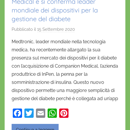
Medical e si conferma leader
mondiale dei dispositivi per la
gestione del diabete
Pubblicato il
15 Settembre 2020
d
i
Medtronic, leader mondiale nella tecnologia
D
medica, ha recentemente allargato la sua
a
presenza sul mercato dei dispositivi per il diabete
n
con l’acquisizione di Companion Medical, l’azienda
i
produttrice di InPen, la penna per la
e
somministrazione di insulina. Questo nuovo
l
a
dispositivo permette una maggiore semplicità di
D
gestione del diabete perché è collegata ad un’app
'
F
T
E
W
Pi
O
a
w
m
h
nt
n
o
Continua a leggere