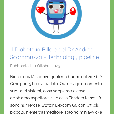
Il Diabete in Pillole del Dr Andrea
Scaramuzza – Technology pipeline
Pubblicato il
21 Ottobre 2023
d
i
Niente novità sconvolgenti ma buone notizie sí. Di
D
Omnipod 5 ho già parlato. Qui un aggiornamento
a
sugli altri sistemi, cosa sappiamo e cosa
n
dobbiamo aspettarci. 1. In casa Tandem le novità
i
sono numerose. Switch Dexcom G6 con G7 (più
e
piccolo, niente trasmettitore, solo 30 min avvio) a
l