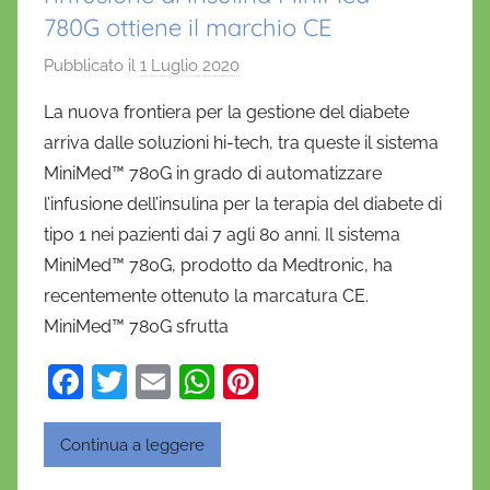
780G ottiene il marchio CE
Pubblicato il
1 Luglio 2020
d
i
La nuova frontiera per la gestione del diabete
D
arriva dalle soluzioni hi-tech, tra queste il sistema
a
MiniMed™ 780G in grado di automatizzare
n
l’infusione dell’insulina per la terapia del diabete di
i
tipo 1 nei pazienti dai 7 agli 80 anni. Il sistema
e
MiniMed™ 780G, prodotto da Medtronic, ha
l
a
recentemente ottenuto la marcatura CE.
D
MiniMed™ 780G sfrutta
'
F
T
E
W
Pi
O
a
w
m
h
nt
n
o
c
itt
ai
at
er
Continua a leggere
f
e
er
l
s
e