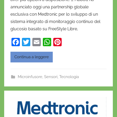
i
annunciato oggi una partnership globale
e
esclusiva con Medtronic per lo sviluppo di un
l
a
sistema integrato di monitoraggio continuo del
D
glucosio basato su FreeStyle Libre,
'
F
T
E
W
Pi
O
a
w
m
h
nt
n
o
c
itt
ai
at
er
Continua a leggere
f
e
er
l
s
e
r
b
A
st
i
Microinfusore
,
Sensori
,
Tecnologia
o
p
o
o
p
k