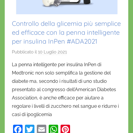
Controllo della glicemia più semplice
ed efficace con la penna intelligente
per insulina InPen #ADA2021
Pubblicato il
10 Luglio 2021
d
i
La penna intelligente per insulina InPen di
D
Medtronic non solo semplifica la gestione del
a
diabete ma, secondo i risultati di uno studio
n
presentato al congresso dell’American Diabetes
i
Association, è anche efficace per aiutare a
e
regolare i livelli di zucchero nel sangue e ridurre i
l
a
casi di ipoglicemia
D
F
T
E
W
Pi
'