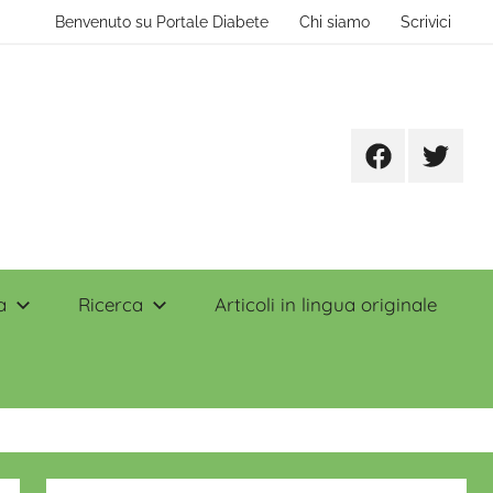
Benvenuto su Portale Diabete
Chi siamo
Scrivici
Facebook
Twitter
a
Ricerca
Articoli in lingua originale