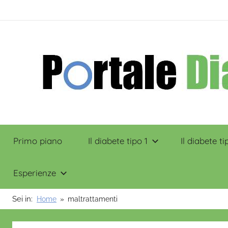
Salta
contenuto
al
contenuto
Portale
Primo piano
Il diabete tipo 1
Il diabete ti
Diabete
Esperienze
Sei in:
Home
maltrattamenti