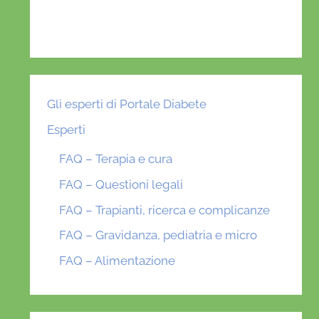
Gli esperti di Portale Diabete
Esperti
FAQ – Terapia e cura
FAQ – Questioni legali
FAQ – Trapianti, ricerca e complicanze
FAQ – Gravidanza, pediatria e micro
FAQ – Alimentazione