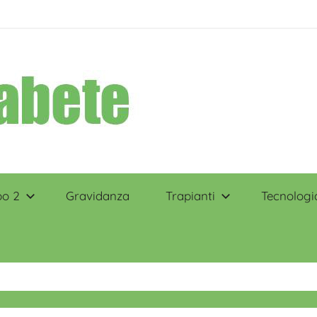
po 2
Gravidanza
Trapianti
Tecnologi