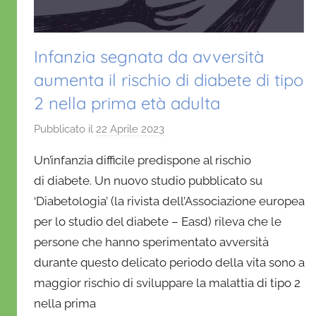
Infanzia segnata da avversità
aumenta il rischio di diabete di tipo
2 nella prima età adulta
Pubblicato il
22 Aprile 2023
d
i
Un’infanzia difficile predispone al rischio
D
di diabete. Un nuovo studio pubblicato su
a
‘Diabetologia’ (la rivista dell’Associazione europea
n
per lo studio del diabete – Easd) rileva che le
i
e
persone che hanno sperimentato avversità
l
durante questo delicato periodo della vita sono a
a
maggior rischio di sviluppare la malattia di tipo 2
D
nella prima
'