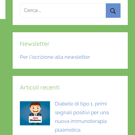
Ricerca
per:
Cerca
Newsletter
Per l'iscrizione alla newsletter
Articoli recenti
Diabete di tipo 1, primi
segnali positivi per una
nuova immunoterapia
plasmidica