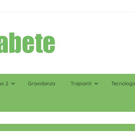
po 2
Gravidanza
Trapianti
Tecnologi