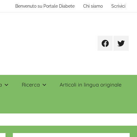
Benvenuto su Portale Diabete
Chi siamo
Scrivici
Facebook
Twitter
a
Ricerca
Articoli in lingua originale