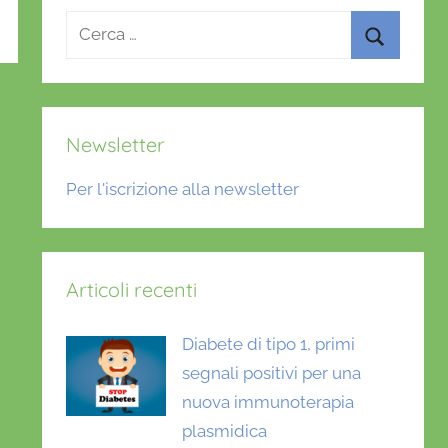
Ricerca
per:
Cerca
Newsletter
Per l'iscrizione alla newsletter
Articoli recenti
Diabete di tipo 1, primi
segnali positivi per una
nuova immunoterapia
plasmidica