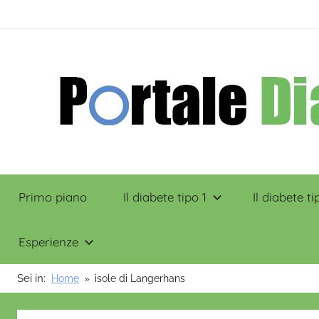
Salta
contenuto
al
contenuto
Portale
Primo piano
Il diabete tipo 1
Il diabete ti
Diabete
Esperienze
Sei in:
Home
isole di Langerhans