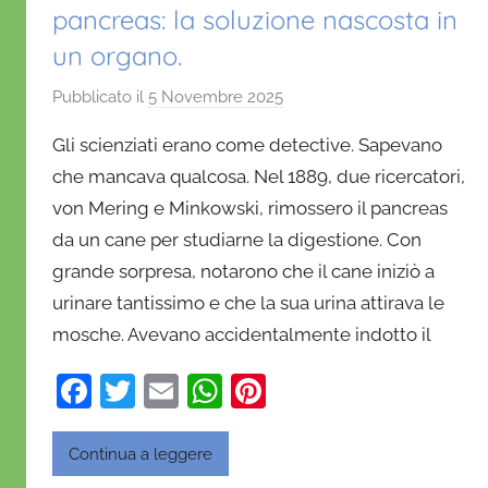
pancreas: la soluzione nascosta in
un organo.
Pubblicato il
5 Novembre 2025
d
i
Gli scienziati erano come detective. Sapevano
D
che mancava qualcosa. Nel 1889, due ricercatori,
a
von Mering e Minkowski, rimossero il pancreas
n
da un cane per studiarne la digestione. Con
i
e
grande sorpresa, notarono che il cane iniziò a
l
urinare tantissimo e che la sua urina attirava le
a
mosche. Avevano accidentalmente indotto il
D
'
F
T
E
W
Pi
O
a
w
m
h
nt
n
c
itt
ai
at
er
Continua a leggere
o