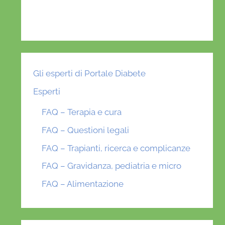
Gli esperti di Portale Diabete
Esperti
FAQ – Terapia e cura
FAQ – Questioni legali
FAQ – Trapianti, ricerca e complicanze
FAQ – Gravidanza, pediatria e micro
FAQ – Alimentazione