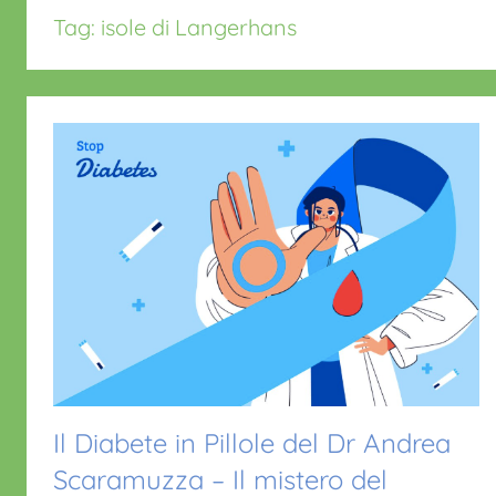
Tag:
isole di Langerhans
Il Diabete in Pillole del Dr Andrea
Scaramuzza – Il mistero del