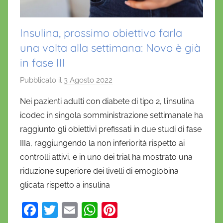
Insulina, prossimo obiettivo farla
una volta alla settimana: Novo è già
in fase III
Pubblicato il
3 Agosto 2022
d
i
Nei pazienti adulti con diabete di tipo 2, l’insulina
D
icodec in singola somministrazione settimanale ha
a
raggiunto gli obiettivi prefissati in due studi di fase
n
IIIa, raggiungendo la non inferiorità rispetto ai
i
controlli attivi, e in uno dei trial ha mostrato una
e
riduzione superiore dei livelli di emoglobina
l
a
glicata rispetto a insulina
D
F
T
E
W
Pi
'
O