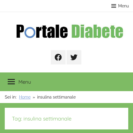
Salta
contenuto
Menu
al
contenuto
Portale
Facebook
Twitter
Diabete
Menu
Sei in:
Home
insulina settimanale
Tag:
insulina settimanale