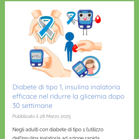
Diabete di tipo 1, insulina inalatoria
efficace nel ridurre la glicemia dopo
30 settimane
Pubblicato il
28 Marzo 2025
d
i
Negli adulti con diabete di tipo 1 l’utilizzo
D
dell’insulina inalatoria ad azione rapida