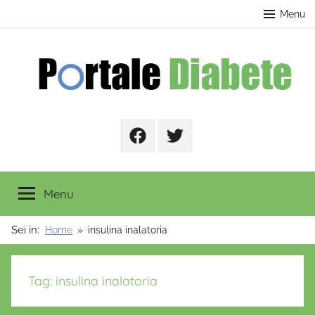
Salta
contenuto
Menu
al
contenuto
Portale
Facebook
Twitter
Diabete
Menu
Sei in:
Home
insulina inalatoria
Tag:
insulina inalatoria