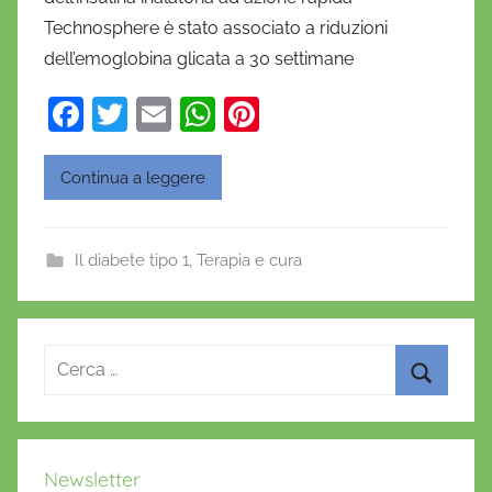
a
Technosphere è stato associato a riduzioni
n
dell’emoglobina glicata a 30 settimane
i
e
F
T
E
W
Pi
l
a
w
m
h
nt
a
c
itt
ai
at
er
D
Continua a leggere
'
e
er
l
s
e
O
b
A
st
Il diabete tipo 1
,
Terapia e cura
n
o
p
o
o
p
f
r
k
Ricerca
i
per:
o
Cerca
Newsletter