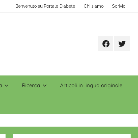
Benvenuto su Portale Diabete
Chi siamo
Scrivici
Facebook
Twitter
a
Ricerca
Articoli in lingua originale