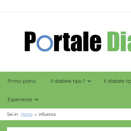
Salta
contenuto
al
contenuto
Portale
Primo piano
Il diabete tipo 1
Il diabete ti
Diabete
Esperienze
Sei in:
Home
influenza