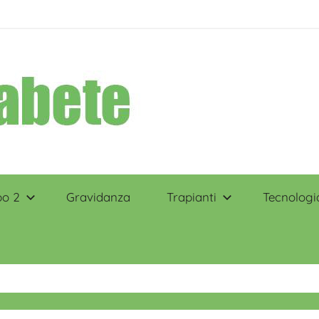
po 2
Gravidanza
Trapianti
Tecnologi