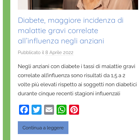
Diabete, maggiore incidenza di
malattie gravi correlate
all’influenza negli anziani
Pubblicato il
8 Aprile 2022
d
i
Negli anziani con diabete i tassi di malattie gravi
D
correlate all’influenza sono risultati da 1,5 a 2
a
volte più elevati rispetto ai soggetti non diabetici
n
durante cinque recenti stagioni influenzali
i
e
F
T
E
W
Pi
l
a
w
m
h
nt
a
D
c
itt
ai
at
er
Continua a leggere
'
e
er
l
s
e