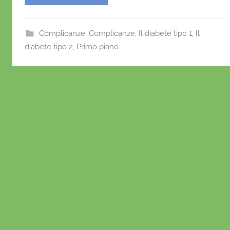
O
e
er
l
s
e
n
b
A
st
o
Complicanze
,
Complicanze
,
Il diabete tipo 1
,
Il
o
p
f
diabete tipo 2
,
Primo piano
r
o
p
i
k
o