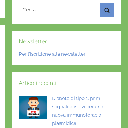
Ricerca
per:
Cerca
Newsletter
Per l'iscrizione alla newsletter
Articoli recenti
Diabete di tipo 1, primi
segnali positivi per una
nuova immunoterapia
plasmidica