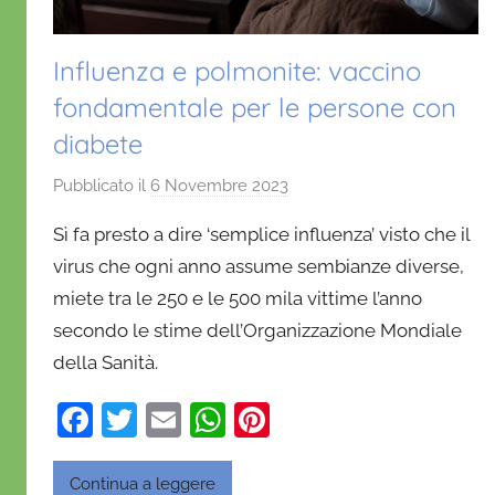
Influenza e polmonite: vaccino
fondamentale per le persone con
diabete
Pubblicato il
6 Novembre 2023
d
i
Sì fa presto a dire ‘semplice influenza’ visto che il
D
virus che ogni anno assume sembianze diverse,
a
miete tra le 250 e le 500 mila vittime l’anno
n
secondo le stime dell’Organizzazione Mondiale
i
e
della Sanità.
l
F
T
E
W
Pi
a
D
a
w
m
h
nt
'
c
itt
ai
at
er
Continua a leggere