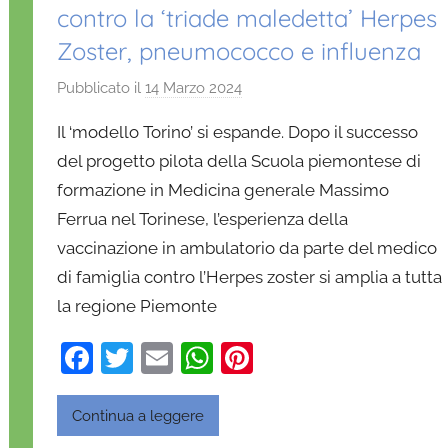
contro la ‘triade maledetta’ Herpes
Zoster, pneumococco e influenza
Pubblicato il
14 Marzo 2024
d
i
Il ‘modello Torino’ si espande. Dopo il successo
D
del progetto pilota della Scuola piemontese di
a
formazione in Medicina generale Massimo
n
Ferrua nel Torinese, l’esperienza della
i
e
vaccinazione in ambulatorio da parte del medico
l
di famiglia contro l’Herpes zoster si amplia a tutta
a
la regione Piemonte
D
'
F
T
E
W
Pi
O
a
w
m
h
nt
n
c
itt
ai
at
er
Continua a leggere
o