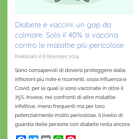
Diabete e vaccini: un gap da
colmare. Solo il 40% si vaccina
contro le malattie più pericolose
Pubblicato il
8 Dicembre 2024
d
i
Sono consapevoli di doversi proteggere dalle
D
infezioni più note e ricorrenti, ossia influenza e
a
Covid, per le quali si sono vaccinate in oltre il
n
75%. Invece, nei confronti di altre malattie
i
e
infettive, meno frequenti ma per loro
l
potenzialmente molto pericolose, il livello di
a
guardia delle persone con diabete resta ancora
D
'